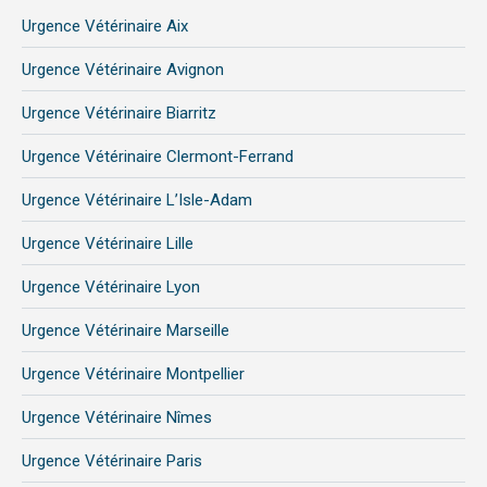
page
page
page
Urgence Vétérinaire Aix
opens
opens
opens
in
in
in
Urgence Vétérinaire Avignon
new
new
new
Urgence Vétérinaire Biarritz
window
window
window
Urgence Vétérinaire Clermont-Ferrand
Urgence Vétérinaire L’Isle-Adam
Urgence Vétérinaire Lille
Urgence Vétérinaire Lyon
Urgence Vétérinaire Marseille
Urgence Vétérinaire Montpellier
Urgence Vétérinaire Nîmes
Urgence Vétérinaire Paris