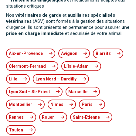
–
Traitements analgésiques
et médicaments adaptés aux
situations critiques
Nos
vétérinaires de garde
et
auxiliaires spécialisés
vétérinaires
(ASV) sont formés à la gestion des situations
d’urgence. Ils sont présents en permanence pour assurer
une
prise en charge immédiate
et sécurisée de votre animal.
Aix-en-Provence
Avignon
Biarritz
Clermont-Ferrand
L’Isle-Adam
Lille
Lyon Nord – Dardilly
Lyon Sud – St-Priest
Marseille
Montpellier
Nîmes
Paris
Rennes
Rouen
Saint-Etienne
Toulon