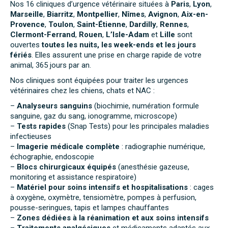
Nos 16 cliniques d’urgence vétérinaire situées à
Paris
,
Lyon
,
Marseille
,
Biarritz
,
Montpellier
,
Nîmes
,
Avignon
,
Aix-en-
Provence
,
Toulon
,
Saint-Étienne
,
Dardilly
,
Rennes
,
Clermont-Ferrand
,
Rouen
,
L’Isle-Adam
et
Lille
sont
ouvertes
toutes les nuits, les week-ends et les jours
fériés
. Elles assurent une prise en charge rapide de votre
animal, 365 jours par an.
Nos cliniques sont équipées pour traiter les urgences
vétérinaires chez les chiens, chats et NAC :
–
Analyseurs sanguins
(biochimie, numération formule
sanguine, gaz du sang, ionogramme, microscope)
–
Tests rapides
(Snap Tests) pour les principales maladies
infectieuses
–
Imagerie médicale complète
: radiographie numérique,
échographie, endoscopie
–
Blocs chirurgicaux équipés
(anesthésie gazeuse,
monitoring et assistance respiratoire)
–
Matériel pour soins intensifs et hospitalisations
: cages
à oxygène, oxymètre, tensiomètre, pompes à perfusion,
pousse-seringues, tapis et lampes chauffantes
–
Zones dédiées à la réanimation et aux soins intensifs