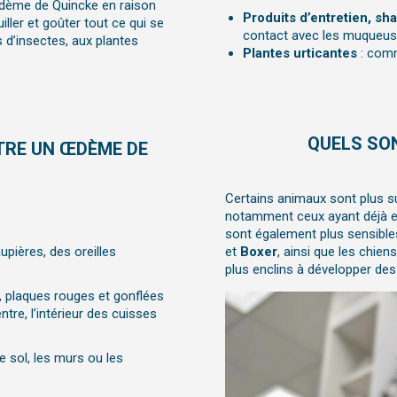
œdème de Quincke en raison
Produits d’entretien, s
ller et goûter tout ce qui se
contact avec les muqueuse
s d’insectes, aux plantes
Plantes urticantes
: comm
QUELS SON
RE UN ŒDÈME DE
Certains animaux sont plus su
notamment ceux ayant déjà eu
sont également plus sensibl
pières, des oreilles
et
Boxer
, ainsi que les chie
plus enclins à développer de
e, plaques rouges et gonflées
ntre, l’intérieur des cuisses
le sol, les murs ou les