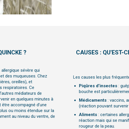
QUINCKE ?
CAUSES : QU'EST-
llergique sévère qui
s et des muqueuses. Chez
Les causes les plus fréquentes
ères, oreilles), et
Piqûres d’insectes
: guêp
s respiratoires. Ce
bouche est particulièreme
d’autres médiateurs de
survenir en quelques minutes à
Médicaments
: vaccins, 
nt être accompagné d’une
(réaction pouvant survenir 
 plus ou moins étendue sur la
Aliments
: certaines alle
mment au niveau du ventre, de
réaction mais qui se manif
rougeur de la peau.