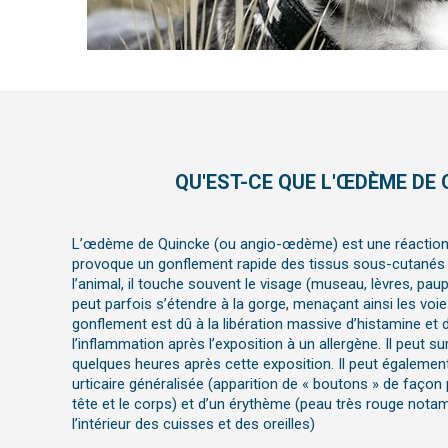
QU'EST-CE QUE L'ŒDÈME DE 
L’œdème de Quincke (ou angio-œdème) est une réaction a
provoque un gonflement rapide des tissus sous-cutané
l’animal, il touche souvent le visage (museau, lèvres, paupi
peut parfois s’étendre à la gorge, menaçant ainsi les voie
gonflement est dû à la libération massive d’histamine et 
l’inflammation après l’exposition à un allergène. Il peut 
quelques heures après cette exposition. Il peut égaleme
urticaire généralisée (apparition de « boutons » de façon
tête et le corps) et d’un érythème (peau très rouge nota
l’intérieur des cuisses et des oreilles)