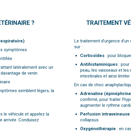
ÉTÉRINAIRE ?
TRAITEMENT VÉ
respiratoire)
Le traitement d’urgence d’u
sur :
 des symptômes
Corticoïdes
: pour bloquer
entifiée
Antihistaminiques
: pour
 grattant latéralement avec un
peau, les vaisseaux et le
r davantage de venin
intestinales et ainsi limite
naire
En cas de choc anaphylactiqu
ymptômes semblent légers, la
Adrénaline (épinéphrine
confirmé, pour traiter l’hy
augmenter le rythme card
le véhicule et appelez la
Perfusion intraveineuse
re arrivée. Conduisez
collapsus
Oxygénothérapie
: en cas