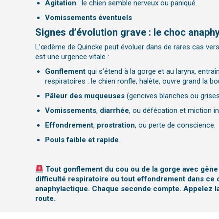
Agitation
: le chien semble nerveux ou paniqué.
Vomissements éventuels
Signes d’évolution grave : le choc anaph
L’œdème de Quincke peut é
voluer dans de rares cas vers
est une urgence vitale :
Gonflement
qui s’étend à la gorge et au larynx, entraî
respiratoires : le chien ronfle, halète, ouvre grand la b
Pâleur des muqueuses
(gencives blanches ou grises
Vomissements
,
diarrhée
, ou défécation et miction in
Effondrement
,
prostration
, ou perte de conscience.
Pouls faible et rapide
.
Tout gonflement du cou ou de la gorge avec gêne r
difficulté respiratoire ou tout effondrement dans ce
anaphylactique. Chaque seconde compte. Appelez la
route.