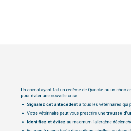
Un animal ayant fait un œdème de Quincke ou un choc anap
pour éviter une nouvelle crise :
Signalez cet antécédent
à tous les vétérinaires qui
Votre vétérinaire peut vous prescrire une
trousse d’
Identifiez et évitez
au maximum l’allergène déclenche
En zone à risque (près des guêpes, abeilles, ou dans 