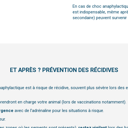
En cas de choc anaphylactique
est indispensable, même aprè
secondaire) peuvent survenir 
ET APRÈS ? PRÉVENTION DES RÉCIDIVES
hylactique est à risque de récidive, souvent plus sévère lors des e
 prendront en charge votre animal (lors de vaccinations notamment).
urgence
avec de l’adrénaline pour les situations à risque.
ur.
des zones où les serpents sont présents),
restez vigilant
lors des b