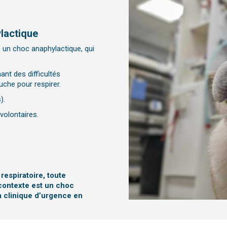
ylactique
 un choc anaphylactique, qui
nant des difficultés
ouche pour respirer.
).
volontaires.
espiratoire, toute
 contexte est un choc
 clinique d’urgence en