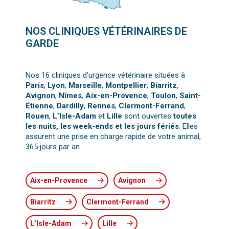
NOS CLINIQUES VÉTÉRINAIRES DE
GARDE
Nos 16 cliniques d’urgence vétérinaire situées à
Paris
,
Lyon
,
Marseille
,
Montpellier
,
Biarritz
,
Avignon
,
Nîmes
,
Aix-en-Provence
,
Toulon
,
Saint-
Étienne
,
Dardilly
,
Rennes
,
Clermont-Ferrand
,
Rouen
,
L’Isle-Adam
et
Lille
sont ouvertes
toutes
les nuits, les week-ends et les jours fériés
. Elles
assurent une prise en charge rapide de votre animal,
365 jours par an.
Aix-en-Provence
Avignon
Biarritz
Clermont-Ferrand
L’Isle-Adam
Lille