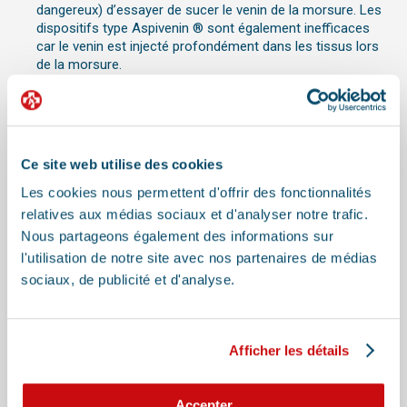
dangereux) d’essayer de sucer le venin de la morsure. Les
dispositifs type Aspivenin ® sont également inefficaces
car le venin est injecté profondément dans les tissus lors
de la morsure.
Ne coupez pas la plaie
: Ne tentez pas de couper ou de
percer la zone de la morsure, vous risquer d’aggraver les
lésions.
Ne donnez pas d’anti-venin à domicile
: L’anti-venin doit
Ce site web utilise des cookies
être administré uniquement par un vétérinaire.
Les cookies nous permettent d'offrir des fonctionnalités
Contactez immédiatement un vétérinaire
relatives aux médias sociaux et d'analyser notre trafic.
Appelez un vétérinaire
dès que possible. Prévenez-le de
Nous partageons également des informations sur
l’urgence et donnez-lui autant de détails que possible,
l'utilisation de notre site avec nos partenaires de médias
notamment l’endroit de la morsure et le comportement de
sociaux, de publicité et d'analyse.
votre chien.
Transportez votre chien d’urgence à la clinique
vétérinaire
. Si la morsure est sur la patte avant ou arrière,
essayez de transporter votre chien en toute sécurité sans
Afficher les détails
qu’il ne bouge excessivement.
Accepter