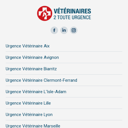
Facebook
LinkedIn
Instagram
page
page
page
Urgence Vétérinaire Aix
opens
opens
opens
in
in
in
Urgence Vétérinaire Avignon
new
new
new
Urgence Vétérinaire Biarritz
window
window
window
Urgence Vétérinaire Clermont-Ferrand
Urgence Vétérinaire L’Isle-Adam
Urgence Vétérinaire Lille
Urgence Vétérinaire Lyon
Urgence Vétérinaire Marseille