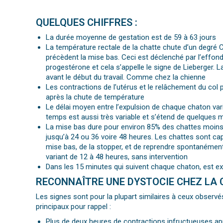
QUELQUES CHIFFRES :
La durée moyenne de gestation est de 59 à 63 jours
La température rectale de la chatte chute d’un degré C
précèdent la mise bas. Ceci est déclenché par l’effon
progestérone et cela s’appelle le signe de Lieberger. 
avant le début du travail. Comme chez la chienne
Les contractions de l’utérus et le relâchement du co
après la chute de température
Le délai moyen entre l’expulsion de chaque chaton vari
temps est aussi très variable et s’étend de quelques 
La mise bas dure pour environ 85% des chattes moins
jusqu’à 24 ou 36 voire 48 heures. Les chattes sont 
mise bas, de la stopper, et de reprendre spontanément 
variant de 12 à 48 heures, sans intervention
Dans les 15 minutes qui suivent chaque chaton, est ex
RECONNAÎTRE UNE DYSTOCIE CHEZ LA 
Les signes sont pour la plupart similaires à ceux observé
principaux pour rappel :
Plus de deux heures de contractions infructueuses apr