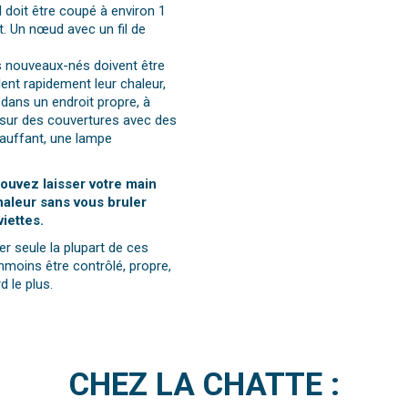
l doit être coupé à environ 1
. Un nœud avec un fil de
les nouveaux-nés doivent être
dent rapidement leur chaleur,
r dans un endroit propre, à
é sur des couvertures avec des
chauffant, une lampe
 pouvez laisser votre main
haleur sans vous bruler
viettes.
r seule la plupart de ces
nmoins être contrôlé, propre,
d le plus.
CHEZ LA CHATTE :