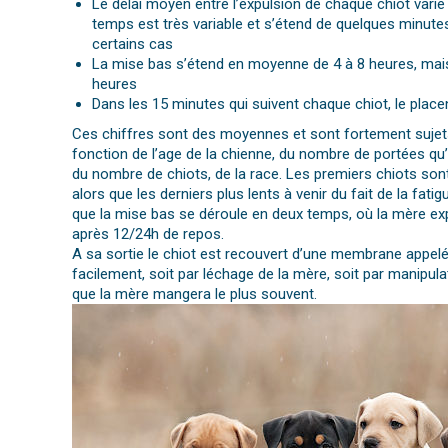
Le délai moyen entre l’expulsion de chaque chiot varie
temps est très variable et s’étend de quelques minutes
certains cas
La mise bas s’étend en moyenne de 4 à 8 heures, mais
heures
Dans les 15 minutes qui suivent chaque chiot, le place
Ces chiffres sont des moyennes et sont fortement sujet
fonction de l’age de la chienne, du nombre de portées qu’el
du nombre de chiots, de la race. Les premiers chiots son
alors que les derniers plus lents à venir du fait de la fatigu
que la mise bas se déroule en deux temps, où la mère exp
après 12/24h de repos.
A sa sortie le chiot est recouvert d’une membrane appel
facilement, soit par léchage de la mère, soit par manipula
que la mère mangera le plus souvent.