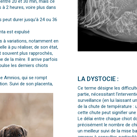
 entre 20 et 30 min, mais ce
 à 2 heures, voire plus dans
 peut durer jusqu’à 24 ou 36
nta est expulsé
s à variations, notamment en
le à pu réaliser, de son état,
t souvent plus rapprochés,
e de la mère. Il arrive parfois
ulse les derniers chiots
ée Amnios, qui se rompt
LA DYSTOCIE :
tion. Suivi de son placenta,
Ce terme désigne les difficul
partie, nécessitant l’interven
surveillance (en lui laissant 
de la chute de température :
cette chute peut signifier une
Le délai entre chaque chiot do
précisément le nombre de ch
un meilleur suivi de la mise b