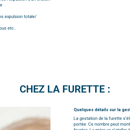
ée
s expulsion totale/
 pus etc…
CHEZ LA FURETTE :
Quelques détails sur la gest
La gestation de la furette s’é
portée. Ce nombre peut monte