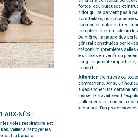
amener à consulter, particuli
fortes, douloureuses et infruc
chiot qui ne parvient pas à pas
sont faibles, non productives,
carence en calcium (très impo
complémenter en calcium les 
De même, la nature des pertes 
général constituées par le/le
méconium (premières selles d
les chiots en vert!), du plac
sang en quantité importante
consulter.
Attention :
le stress ou toute
contractions. Ainsi, un heu
à déclencher une certaine an
cesser le travail avant l’expu
s’allonger sans que cela soit
le conseil d’un professionnel 
EAUX-NÉS :
r les voies respiratoire est
bas, veiller à nettoyer les
nes et la bouche.