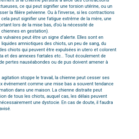
èrement si la chienne persiste à avoir des contractions
tueuses, ce qui peut signifier une torsion utérine, ou un
ser la filière pelvienne. Ou à l’inverse, si les contractions
 cela peut signifier une fatigue extrême de la mère, une
rtant lors de la mise bas, d’où la nécessité de
chiennes en gestation).
vulvaires peut être un signe d’alerte. Elles sont en
s liquides amniotiques des chiots, un peu de sang, du
es chiots qui peuvent être expulsées in utero et colorent
enta et des annexes fœtales etc… Tout écoulement de
, de pertes nauséabondes ou de pus doivent amener à
 agitation stoppe le travail, la chienne peut cesser ses
reux événement comme une mise bas a souvent tendance
imation dans une maison. La chienne distraite peut
lsion de tous les chiots, auquel cas, les délais peuvent
 nécessairement une dystocie. En cas de doute, il faudra
avisé.