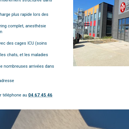
entièrement structurée dans
harge plus rapide lors des
ring complet, anesthésie
in
vec des cages ICU (soins
les chats, et les maladies
de nombreuses arrivées dans
’adresse
ar téléphone au
04 67 45 46