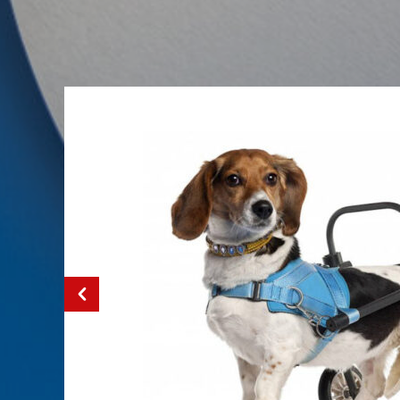
e vous
re
 protégé,
 se passe