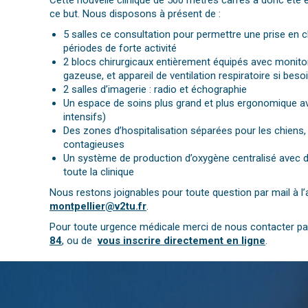
Cette nouvelle clinique de 500 mètres carrés a donc été 
ce but. Nous disposons à présent de :
5 salles ce consultation pour permettre une prise en c
périodes de forte activité
2 blocs chirurgicaux entièrement équipés avec monito
gazeuse, et appareil de ventilation respiratoire si beso
2 salles d’imagerie : radio et échographie
Un espace de soins plus grand et plus ergonomique a
intensifs)
Des zones d’hospitalisation séparées pour les chiens, 
contagieuses
Un système de production d’oxygène centralisé avec 
toute la clinique
Nous restons joignables pour toute question par mail à l
montpellier@v2tu.fr
.
Pour toute urgence médicale merci de nous contacter p
84
, ou de
vous inscrire directement en ligne
.