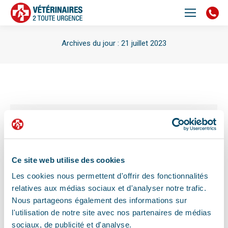
Archives du jour :
21 juillet 2023
Vous êtes ici :
Urgence vétérinaire Montpellier : nouvelle
clinique
Depuis le 20 Juillet 2023, le centre d’urgence
vétérinaire de Montpellier : Vétérinaires 2 Toute
Ce site web utilise des cookies
Urgence, s’installe dans un nouveau local au 157 rue
Claude Balbastre, sur la ZAC GAROSUD, Montpellier.
Les cookies nous permettent d'offrir des fonctionnalités
relatives aux médias sociaux et d'analyser notre trafic.
Nous partageons également des informations sur
l'utilisation de notre site avec nos partenaires de médias
sociaux, de publicité et d'analyse.