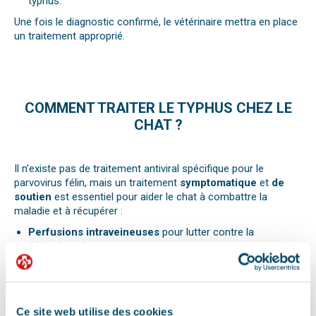
typhus.
Une fois le diagnostic confirmé, le vétérinaire mettra en place
un traitement approprié.
COMMENT TRAITER LE TYPHUS CHEZ LE
CHAT ?
Il n’existe pas de traitement antiviral spécifique pour le
parvovirus félin, mais un traitement
symptomatique
et
de
soutien
est essentiel pour aider le chat à combattre la
maladie et à récupérer :
Perfusions intraveineuses
pour lutter contre la
déshydratation.
Médicaments anti-vomissements
pour réduire les
symptômes digestifs.
Antibiotiques
pour prévenir les infections secondaires
dues à la faiblesse du système immunitaire.
Ce site web utilise des cookies