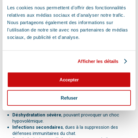
Médicaments de soutien
pour maintenir les fonctions
corporelles et améliorer l’état général du chat.
Les cookies nous permettent d'offrir des fonctionnalités
relatives aux médias sociaux et d'analyser notre trafic.
Le traitement nécessite souvent une hospitalisation, surtout
pour les chatons et les cas graves, afin de surveiller l’état du
Nous partageons également des informations sur
chat 24/7 et lui fournir les soins nécessaires.
l'utilisation de notre site avec nos partenaires de médias
sociaux, de publicité et d'analyse.
COMPLICATIONS POSSIBLES : QUELS SONT
Afficher les détails
LES RISQUES SI L'AFFECTION N'EST PAS
TRAITÉE ?
Accepter
Le typhus est une maladie extrêmement grave, et si elle n’est
Refuser
pas traitée de manière adéquate, elle peut entraîner plusieurs
complications :
Déshydratation sévère
, pouvant provoquer un choc
hypovolémique.
Infections secondaires
, dues à la suppression des
défenses immunitaires du chat.