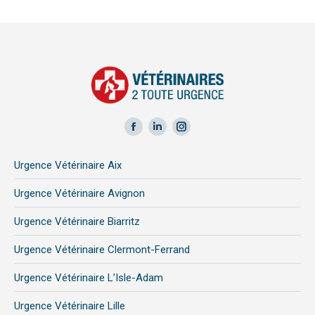
Facebook
LinkedIn
Instagram
page
page
page
Urgence Vétérinaire Aix
opens
opens
opens
in
in
in
Urgence Vétérinaire Avignon
new
new
new
Urgence Vétérinaire Biarritz
window
window
window
Urgence Vétérinaire Clermont-Ferrand
Urgence Vétérinaire L’Isle-Adam
Urgence Vétérinaire Lille