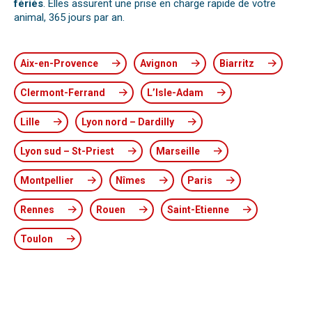
fériés
. Elles assurent une prise en charge rapide de votre
animal, 365 jours par an.
Aix-en-Provence
Avignon
Biarritz
Clermont-Ferrand
L’Isle-Adam
Lille
Lyon nord – Dardilly
Lyon sud – St-Priest
Marseille
Montpellier
Nîmes
Paris
Rennes
Rouen
Saint-Etienne
Toulon