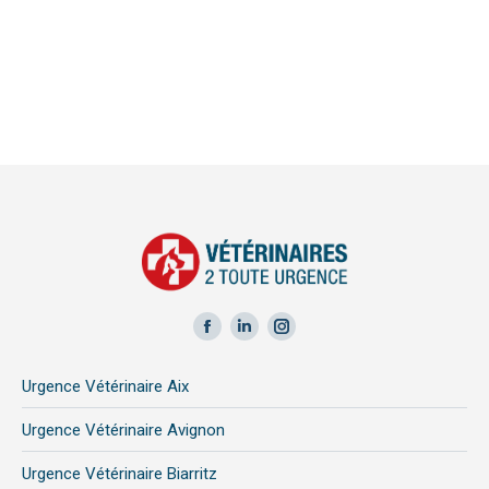
Facebook
LinkedIn
Instagram
page
page
page
Urgence Vétérinaire Aix
opens
opens
opens
in
in
in
Urgence Vétérinaire Avignon
new
new
new
Urgence Vétérinaire Biarritz
window
window
window