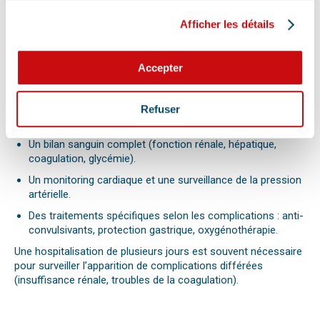
PRISE EN CHARGE VÉTÉRINAIRE
Afficher les détails
À la clinique, le vétérinaire met en place en urgence :
Accepter
Un refroidissement contrôlé et progressif.
Une perfusion intraveineuse pour corriger la
Refuser
déshydratation et les déséquilibres électrolytiques.
Un bilan sanguin complet (fonction rénale, hépatique,
coagulation, glycémie).
Un monitoring cardiaque et une surveillance de la pression
artérielle.
Des traitements spécifiques selon les complications : anti-
convulsivants, protection gastrique, oxygénothérapie.
Une hospitalisation de plusieurs jours est souvent nécessaire
pour surveiller l’apparition de complications différées
(insuffisance rénale, troubles de la coagulation).