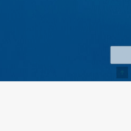
Aller
en
haut