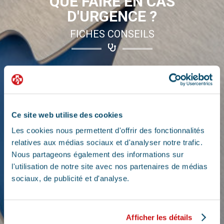
QUE FAIRE EN CAS
D'URGENCE ?
FICHES CONSEILS
Ce site web utilise des cookies
Les cookies nous permettent d'offrir des fonctionnalités
relatives aux médias sociaux et d'analyser notre trafic.
Nous partageons également des informations sur
l'utilisation de notre site avec nos partenaires de médias
VOMISSEMENT CHIEN :
sociaux, de publicité et d'analyse.
QUAND S'INQUIÉTER ET
COMMENT RÉAGIR ?
Afficher les détails