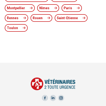
Montpellier
Nîmes
Paris
Rennes
Rouen
Saint-Etienne
Toulon
Facebook
LinkedIn
Instagram