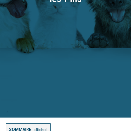
SOMMAIRE
[
afficher
]