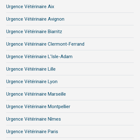
page
page
page
Urgence Vétérinaire Aix
opens
opens
opens
in
in
in
Urgence Vétérinaire Avignon
new
new
new
Urgence Vétérinaire Biarritz
window
window
window
Urgence Vétérinaire Clermont-Ferrand
Urgence Vétérinaire L’Isle-Adam
Urgence Vétérinaire Lille
Urgence Vétérinaire Lyon
Urgence Vétérinaire Marseille
Urgence Vétérinaire Montpellier
Urgence Vétérinaire Nîmes
Urgence Vétérinaire Paris