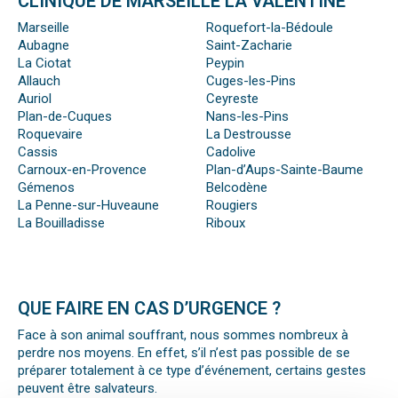
CLINIQUE DE MARSEILLE LA VALENTINE
Marseille
Roquefort-la-Bédoule
Aubagne
Saint-Zacharie
La Ciotat
Peypin
Allauch
Cuges-les-Pins
Auriol
Ceyreste
Plan-de-Cuques
Nans-les-Pins
Roquevaire
La Destrousse
Cassis
Cadolive
Carnoux-en-Provence
Plan-d’Aups-Sainte-Baume
Gémenos
Belcodène
La Penne-sur-Huveaune
Rougiers
La Bouilladisse
Riboux
QUE FAIRE EN CAS D’URGENCE ?
Face à son animal souffrant, nous sommes nombreux à
perdre nos moyens. En effet, s’il n’est pas possible de se
préparer totalement à ce type d’événement, certains gestes
peuvent être salvateurs.