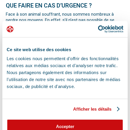
QUE FAIRE EN CAS D’URGENCE ?
Face à son animal souffrant, nous sommes nombreux à
perdre nos moyens. En effet, s’il n’est pas possible de se
préparer totalement à ce type d’événement, certains gestes
peuvent être salvateurs.
Ainsi, le premier réflexe à avoir dans une telle situation est de
contacter le vétérinaire de garde ou la clinique d’urgence
vétérinaire la plus proche de votre domicile. Il est important
Ce site web utilise des cookies
également de ne pas paniquer et de vous assurer de la
Les cookies nous permettent d'offrir des fonctionnalités
sécurité de votre animal pour ne pas empirer la situation.
relatives aux médias sociaux et d'analyser notre trafic.
Pour pouvoir détecter un mal-être chez son animal et décrire
la situation à un professionnel, il faut faire attention aux
Nous partageons également des informations sur
signaux. Tout comportement anormal ou abattement doit
l'utilisation de notre site avec nos partenaires de médias
vous alerter.
sociaux, de publicité et d'analyse.
Les difficultés respiratoires, pertes de conscience, les
vomissements, constipations ou diarrhées, une blessure, une
perte d’appétit soudaine sont autant de signes visibles que
votre chat, chien ou autre nouvel animal de compagnie ne va
Afficher les détails
pas bien.
Différentes causes peuvent être à l’origine d’une urgence pour
votre compagnon. Il peut s’agir en effet d’un épillet, d’une
Accepter