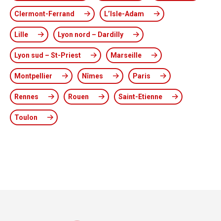
Clermont-Ferrand
L’Isle-Adam
Lille
Lyon nord – Dardilly
Lyon sud – St-Priest
Marseille
Montpellier
Nîmes
Paris
Rennes
Rouen
Saint-Etienne
Toulon