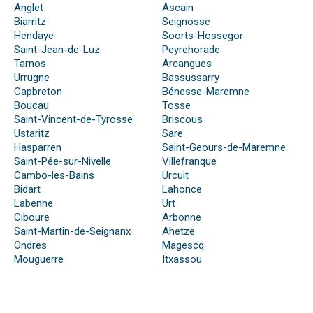
Anglet
Ascain
Biarritz
Seignosse
Hendaye
Soorts-Hossegor
Saint-Jean-de-Luz
Peyrehorade
Tarnos
Arcangues
Urrugne
Bassussarry
Capbreton
Bénesse-Maremne
Boucau
Tosse
Saint-Vincent-de-Tyrosse
Briscous
Ustaritz
Sare
Hasparren
Saint-Geours-de-Maremne
Saint-Pée-sur-Nivelle
Villefranque
Cambo-les-Bains
Urcuit
Bidart
Lahonce
Labenne
Urt
Ciboure
Arbonne
Saint-Martin-de-Seignanx
Ahetze
Ondres
Magescq
Mouguerre
Itxassou