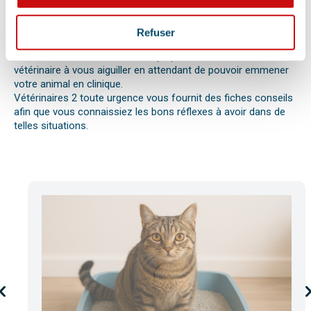
réaction allergique avec œdème de Quincke, d’une intoxication
ou envenimation, d’un syndrome dilatation torsion de
l’estomac chez le chien, d’une mise bas, d’une infection
Refuser
utérine ou pyomètre, une paralysie, etc.
Bien observer et détecter ces symptômes aidera votre
vétérinaire à vous aiguiller en attendant de pouvoir emmener
votre animal en clinique.
Vétérinaires 2 toute urgence vous fournit des fiches conseils
afin que vous connaissiez les bons réflexes à avoir dans de
telles situations.