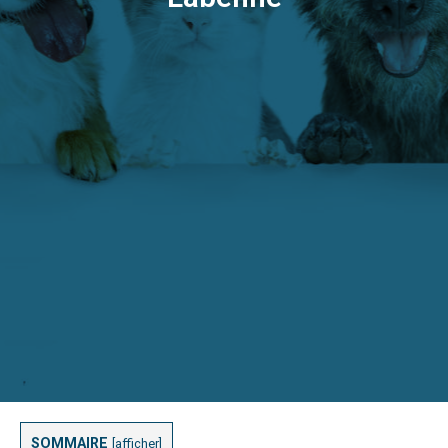
SOMMAIRE
[
afficher
]