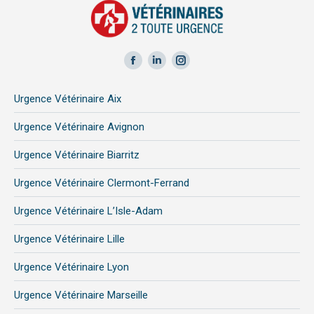
Facebook
LinkedIn
Instagram
page
page
page
Urgence Vétérinaire Aix
opens
opens
opens
in
in
in
Urgence Vétérinaire Avignon
new
new
new
Urgence Vétérinaire Biarritz
window
window
window
Urgence Vétérinaire Clermont-Ferrand
Urgence Vétérinaire L’Isle-Adam
Urgence Vétérinaire Lille
Urgence Vétérinaire Lyon
Urgence Vétérinaire Marseille