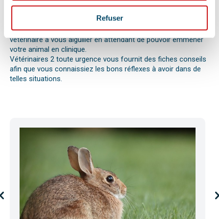
ou envenimation, d’un syndrome dilatation torsion de
l’estomac chez le chien, d’une mise bas, d’une infection
Refuser
utérine ou pyomètre, une paralysie, etc.
Bien observer et détecter ces symptômes aidera votre
vétérinaire à vous aiguiller en attendant de pouvoir emmener
votre animal en clinique.
Vétérinaires 2 toute urgence vous fournit des fiches conseils
afin que vous connaissiez les bons réflexes à avoir dans de
telles situations.