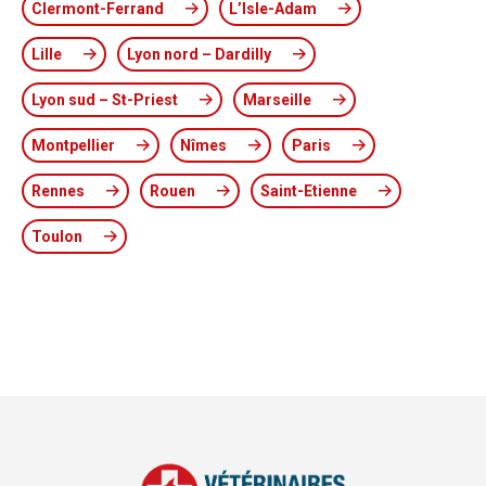
Clermont-Ferrand
L’Isle-Adam
Lille
Lyon nord – Dardilly
Lyon sud – St-Priest
Marseille
Montpellier
Nîmes
Paris
Rennes
Rouen
Saint-Etienne
Toulon