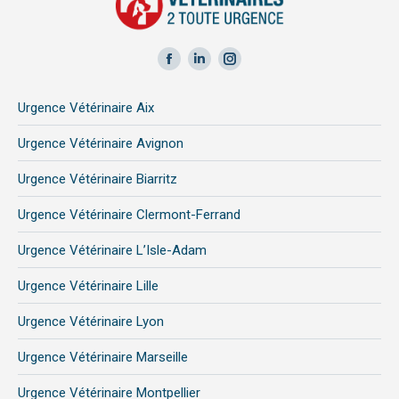
Facebook
LinkedIn
Instagram
page
page
page
Urgence Vétérinaire Aix
opens
opens
opens
in
in
in
Urgence Vétérinaire Avignon
new
new
new
Urgence Vétérinaire Biarritz
window
window
window
Urgence Vétérinaire Clermont-Ferrand
Urgence Vétérinaire L’Isle-Adam
Urgence Vétérinaire Lille
Urgence Vétérinaire Lyon
Urgence Vétérinaire Marseille
Urgence Vétérinaire Montpellier