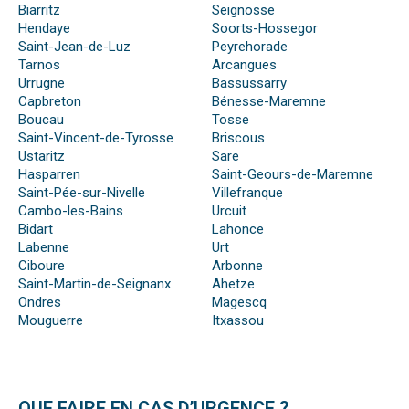
Biarritz
Seignosse
Hendaye
Soorts-Hossegor
Saint-Jean-de-Luz
Peyrehorade
Tarnos
Arcangues
Urrugne
Bassussarry
Capbreton
Bénesse-Maremne
Boucau
Tosse
Saint-Vincent-de-Tyrosse
Briscous
Ustaritz
Sare
Hasparren
Saint-Geours-de-Maremne
Saint-Pée-sur-Nivelle
Villefranque
Cambo-les-Bains
Urcuit
Bidart
Lahonce
Labenne
Urt
Ciboure
Arbonne
Saint-Martin-de-Seignanx
Ahetze
Ondres
Magescq
Mouguerre
Itxassou
QUE FAIRE EN CAS D’URGENCE ?