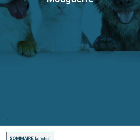
SOMMAIRE
[
afficher
]