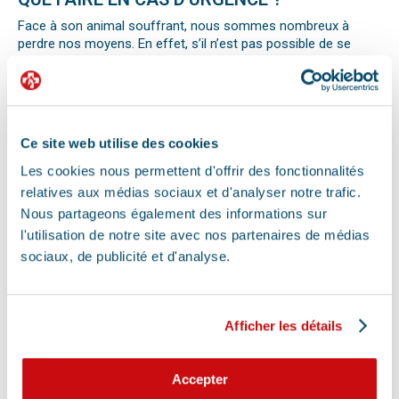
Face à son animal souffrant, nous sommes nombreux à
perdre nos moyens. En effet, s’il n’est pas possible de se
préparer totalement à ce type d’événement, certains gestes
peuvent être salvateurs.
Ainsi, le premier réflexe à avoir dans une telle situation est de
contacter le vétérinaire de garde ou la clinique d’urgence
vétérinaire la plus proche de votre domicile. Il est important
Ce site web utilise des cookies
également de ne pas paniquer et de vous assurer de la
sécurité de votre animal pour ne pas empirer la situation.
Les cookies nous permettent d'offrir des fonctionnalités
Pour pouvoir détecter un mal-être chez son animal et décrire
relatives aux médias sociaux et d'analyser notre trafic.
la situation à un professionnel, il faut faire attention aux
Nous partageons également des informations sur
signaux. Tout comportement anormal ou abattement doit
l'utilisation de notre site avec nos partenaires de médias
vous alerter.
sociaux, de publicité et d'analyse.
Les difficultés respiratoires, pertes de conscience, les
vomissements, constipations ou diarrhées, une blessure, une
perte d’appétit soudaine sont autant de signes visibles que
votre chat, chien ou autre nouvel animal de compagnie ne va
Afficher les détails
pas bien.
Différentes causes peuvent être à l’origine d’une urgence pour
votre compagnon. Il peut s’agir en effet d’un épillet, d’une
Accepter
réaction allergique avec œdème de Quincke, d’une intoxication