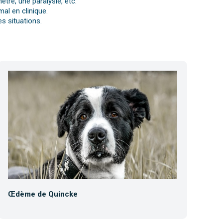
tre, une paralysie, etc.
al en clinique.
s situations.
Œdème de Quincke
Co