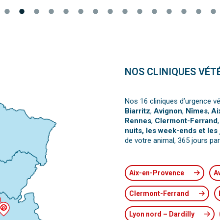
NOS CLINIQUES VÉT
Nos 16 cliniques d’urgence vé
Biarritz
,
Avignon
,
Nîmes
,
Ai
Rennes
,
Clermont-Ferrand
nuits, les week-ends et les 
de votre animal, 365 jours par
Aix-en-Provence
A
Clermont-Ferrand
Lyon nord – Dardilly