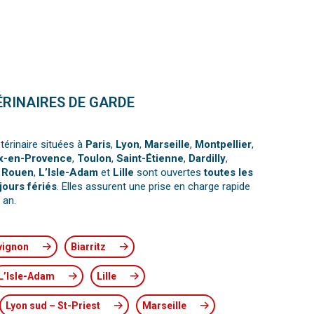
ÉRINAIRES DE GARDE
térinaire situées à
Paris
,
Lyon
,
Marseille
,
Montpellier
,
x-en-Provence
,
Toulon
,
Saint-Étienne
,
Dardilly
,
,
Rouen
,
L’Isle-Adam
et
Lille
sont ouvertes
toutes les
jours fériés
. Elles assurent une prise en charge rapide
 an.
vignon
Biarritz
L’Isle-Adam
Lille
Lyon sud – St-Priest
Marseille