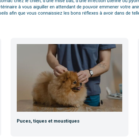
tomac chez le chien, d’une mise bas, d’une infection utérine ou pyomè
érinaire à vous aiguiller en attendant de pouvoir emmener votre anim
eils afin que vous connaissiez les bons réflexes à avoir dans de telle
Puces, tiques et moustiques