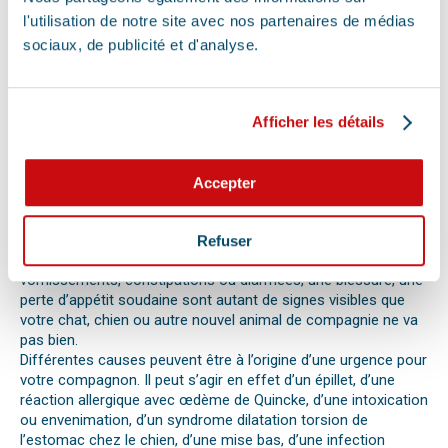
Face à son animal souffrant, nous sommes nombreux à
perdre nos moyens. En effet, s’il n’est pas possible de se
l'utilisation de notre site avec nos partenaires de médias
préparer totalement à ce type d’événement, certains gestes
sociaux, de publicité et d'analyse.
peuvent être salvateurs.
Ainsi, le premier réflexe à avoir dans une telle situation est de
contacter le vétérinaire de garde ou la clinique d’urgence
vétérinaire la plus proche de votre domicile. Il est important
Afficher les détails
également de ne pas paniquer et de vous assurer de la
sécurité de votre animal pour ne pas empirer la situation.
Pour pouvoir détecter un mal-être chez son animal et décrire
Accepter
la situation à un professionnel, il faut faire attention aux
signaux. Tout comportement anormal ou abattement doit
vous alerter.
Refuser
Les difficultés respiratoires, pertes de conscience, les
vomissements, constipations ou diarrhées, une blessure, une
perte d’appétit soudaine sont autant de signes visibles que
votre chat, chien ou autre nouvel animal de compagnie ne va
pas bien.
Différentes causes peuvent être à l’origine d’une urgence pour
votre compagnon. Il peut s’agir en effet d’un épillet, d’une
réaction allergique avec œdème de Quincke, d’une intoxication
ou envenimation, d’un syndrome dilatation torsion de
l’estomac chez le chien, d’une mise bas, d’une infection