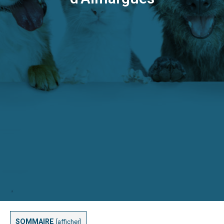
SOMMAIRE
[
afficher
]