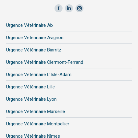
Facebook
LinkedIn
Instagram
page
page
page
Urgence Vétérinaire Aix
opens
opens
opens
in
in
in
Urgence Vétérinaire Avignon
new
new
new
Urgence Vétérinaire Biarritz
window
window
window
Urgence Vétérinaire Clermont-Ferrand
Urgence Vétérinaire L’Isle-Adam
Urgence Vétérinaire Lille
Urgence Vétérinaire Lyon
Urgence Vétérinaire Marseille
Urgence Vétérinaire Montpellier
Urgence Vétérinaire Nîmes