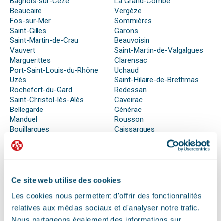
Bagnols-sur-Cèze
La Grand-Combe
Beaucaire
Vergèze
Fos-sur-Mer
Sommières
Saint-Gilles
Garons
Saint-Martin-de-Crau
Beauvoisin
Vauvert
Saint-Martin-de-Valgalgues
Marguerittes
Clarensac
Port-Saint-Louis-du-Rhône
Uchaud
Uzès
Saint-Hilaire-de-Brethmas
Rochefort-du-Gard
Redessan
Saint-Christol-lès-Alès
Caveirac
Bellegarde
Générac
Manduel
Rousson
Bouillargues
Caissargues
Laudun-l’Ardoise
Saint-Hippolyte-du-Fort
Milhaud
Poulx
Aimargues
Jonquières-Saint-Vincent
Ce site web utilise des cookies
Les cookies nous permettent d'offrir des fonctionnalités
QUE FAIRE EN CAS D’URGENCE ?
relatives aux médias sociaux et d'analyser notre trafic.
Nous partageons également des informations sur