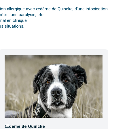
ction allergique avec œdème de Quincke, d’une intoxication
tre, une paralysie, etc.
al en clinique.
s situations.
Œdème de Quincke
Co