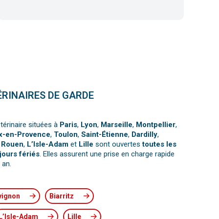
ÉRINAIRES DE GARDE
térinaire situées à
Paris
,
Lyon
,
Marseille
,
Montpellier
,
x-en-Provence
,
Toulon
,
Saint-Étienne
,
Dardilly
,
,
Rouen
,
L’Isle-Adam
et
Lille
sont ouvertes
toutes les
jours fériés
. Elles assurent une prise en charge rapide
 an.
vignon
Biarritz
L’Isle-Adam
Lille