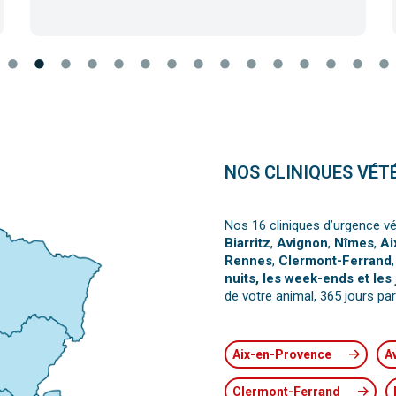
NOS CLINIQUES VÉT
Nos 16 cliniques d’urgence vé
Biarritz
,
Avignon
,
Nîmes
,
Ai
Rennes
,
Clermont-Ferrand
nuits, les week-ends et les 
de votre animal, 365 jours par
Aix-en-Provence
A
Clermont-Ferrand