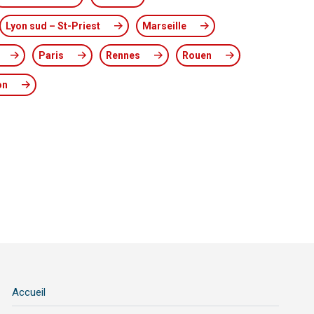
Lyon sud – St-Priest
Marseille
Paris
Rennes
Rouen
on
Accueil