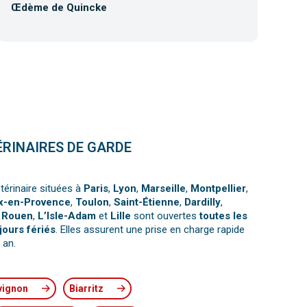
Œdème de Quincke
Co
ÉRINAIRES DE GARDE
térinaire situées à
Paris
,
Lyon
,
Marseille
,
Montpellier
,
x-en-Provence
,
Toulon
,
Saint-Étienne
,
Dardilly
,
,
Rouen
,
L’Isle-Adam
et
Lille
sont ouvertes
toutes les
jours fériés
. Elles assurent une prise en charge rapide
 an.
vignon
Biarritz