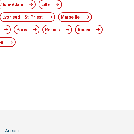
L’Isle-Adam
Lille
Lyon sud – St-Priest
Marseille
Paris
Rennes
Rouen
on
Accueil