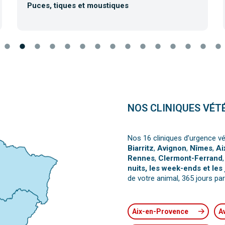
Puces, tiques et moustiques
NOS CLINIQUES VÉT
Nos 16 cliniques d’urgence vé
Biarritz
,
Avignon
,
Nîmes
,
Ai
Rennes
,
Clermont-Ferrand
nuits, les week-ends et les 
de votre animal, 365 jours par
Aix-en-Provence
A