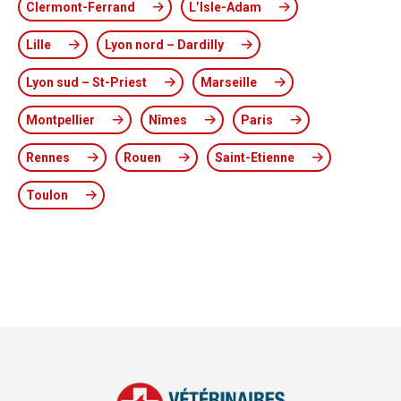
Clermont-Ferrand
L’Isle-Adam
Lille
Lyon nord – Dardilly
Lyon sud – St-Priest
Marseille
Montpellier
Nîmes
Paris
Rennes
Rouen
Saint-Etienne
Toulon