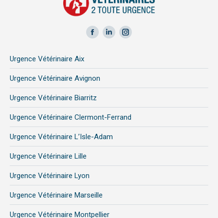
Facebook
LinkedIn
Instagram
page
page
page
Urgence Vétérinaire Aix
opens
opens
opens
in
in
in
Urgence Vétérinaire Avignon
new
new
new
Urgence Vétérinaire Biarritz
window
window
window
Urgence Vétérinaire Clermont-Ferrand
Urgence Vétérinaire L’Isle-Adam
Urgence Vétérinaire Lille
Urgence Vétérinaire Lyon
Urgence Vétérinaire Marseille
Urgence Vétérinaire Montpellier