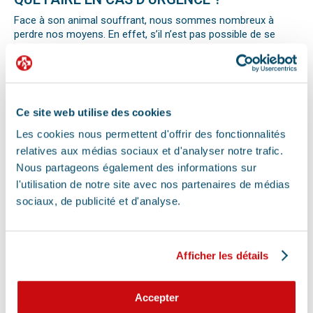
Face à son animal souffrant, nous sommes nombreux à
perdre nos moyens. En effet, s’il n’est pas possible de se
préparer totalement à ce type d’événement, certains gestes
peuvent être salvateurs.
Ainsi, le premier réflexe à avoir dans une telle situation est de
contacter le vétérinaire de garde ou la clinique d’urgence
vétérinaire la plus proche de votre domicile. Il est important
Ce site web utilise des cookies
également de ne pas paniquer et de vous assurer de la
sécurité de votre animal pour ne pas empirer la situation.
Les cookies nous permettent d'offrir des fonctionnalités
Pour pouvoir détecter un mal-être chez son animal et décrire
relatives aux médias sociaux et d'analyser notre trafic.
la situation à un professionnel, il faut faire attention aux
Nous partageons également des informations sur
signaux. Tout comportement anormal ou abattement doit
l'utilisation de notre site avec nos partenaires de médias
vous alerter.
sociaux, de publicité et d'analyse.
Les difficultés respiratoires, pertes de conscience, les
vomissements, constipations ou diarrhées, une blessure, une
perte d’appétit soudaine sont autant de signes visibles que
votre chat, chien ou autre nouvel animal de compagnie ne va
Afficher les détails
pas bien.
Différentes causes peuvent être à l’origine d’une urgence pour
votre compagnon. Il peut s’agir en effet d’un épillet, d’une
Accepter
réaction allergique avec œdème de Quincke, d’une intoxication