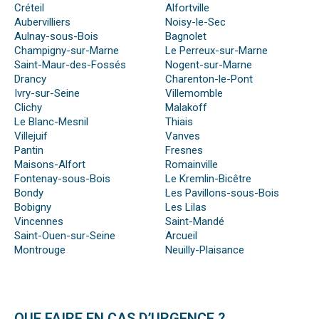
Créteil
Alfortville
Aubervilliers
Noisy-le-Sec
Aulnay-sous-Bois
Bagnolet
Champigny-sur-Marne
Le Perreux-sur-Marne
Saint-Maur-des-Fossés
Nogent-sur-Marne
Drancy
Charenton-le-Pont
Ivry-sur-Seine
Villemomble
Clichy
Malakoff
Le Blanc-Mesnil
Thiais
Villejuif
Vanves
Pantin
Fresnes
Maisons-Alfort
Romainville
Fontenay-sous-Bois
Le Kremlin-Bicêtre
Bondy
Les Pavillons-sous-Bois
Bobigny
Les Lilas
Vincennes
Saint-Mandé
Saint-Ouen-sur-Seine
Arcueil
Montrouge
Neuilly-Plaisance
QUE FAIRE EN CAS D’URGENCE ?