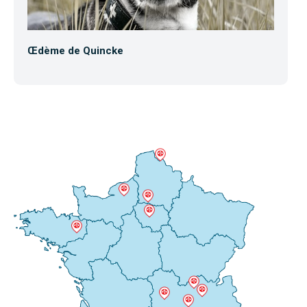
Œdème de Quincke