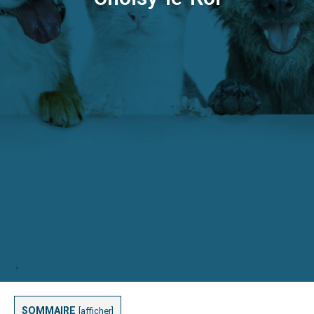
SOMMAIRE
[
afficher
]