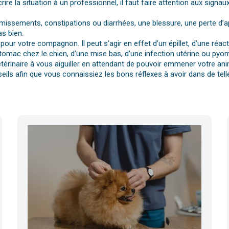
rire la situation à un professionnel, il faut faire attention aux si
vomissements, constipations ou diarrhées, une blessure, une perte d’a
s bien.
pour votre compagnon. Il peut s’agir en effet d’un épillet, d’une réa
tomac chez le chien, d’une mise bas, d’une infection utérine ou pyomè
érinaire à vous aiguiller en attendant de pouvoir emmener votre anim
eils afin que vous connaissiez les bons réflexes à avoir dans de telle