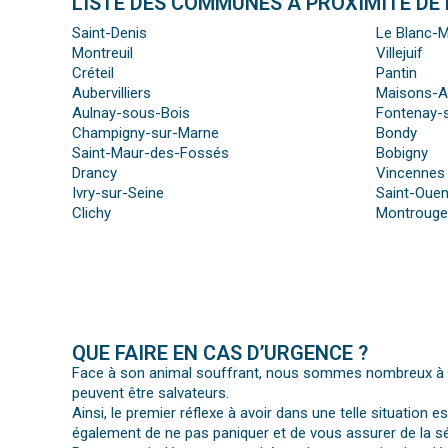
LISTE DES COMMUNES À PROXIMITÉ DE L
Saint-Denis
Le Blanc-M
Montreuil
Villejuif
Créteil
Pantin
Aubervilliers
Maisons-Al
Aulnay-sous-Bois
Fontenay-
Champigny-sur-Marne
Bondy
Saint-Maur-des-Fossés
Bobigny
Drancy
Vincennes
Ivry-sur-Seine
Saint-Ouen
Clichy
Montrouge
QUE FAIRE EN CAS D’URGENCE ?
Face à son animal souffrant, nous sommes nombreux à per
peuvent être salvateurs.
Ainsi, le premier réflexe à avoir dans une telle situation e
également de ne pas paniquer et de vous assurer de la séc