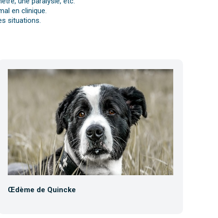
tre, une paralysie, etc.
al en clinique.
s situations.
Œdème de Quincke
Co