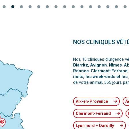
NOS CLINIQUES VÉT
Nos 16 cliniques d’urgence vé
Biarritz
,
Avignon
,
Nîmes
,
Ai
Rennes
,
Clermont-Ferrand
nuits, les week-ends et les 
de votre animal, 365 jours par
Aix-en-Provence
A
Clermont-Ferrand
Lyon nord – Dardilly