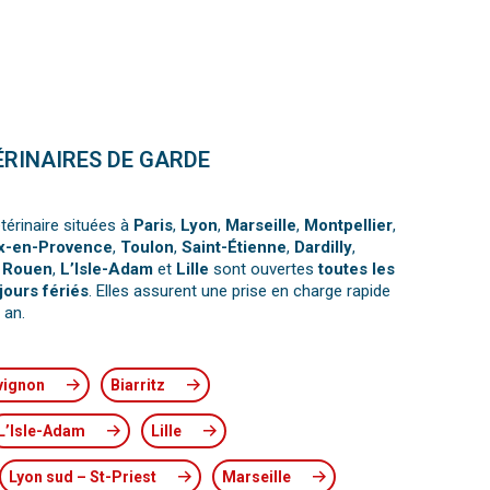
ÉRINAIRES DE GARDE
térinaire situées à
Paris
,
Lyon
,
Marseille
,
Montpellier
,
x-en-Provence
,
Toulon
,
Saint-Étienne
,
Dardilly
,
,
Rouen
,
L’Isle-Adam
et
Lille
sont ouvertes
toutes les
jours fériés
. Elles assurent une prise en charge rapide
 an.
vignon
Biarritz
L’Isle-Adam
Lille
Lyon sud – St-Priest
Marseille