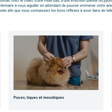
tomac chez le chien, d’une mise bas, d’une infection utérine ou pyomè
érinaire à vous aiguiller en attendant de pouvoir emmener votre anim
eils afin que vous connaissiez les bons réflexes à avoir dans de telle
Puces, tiques et moustiques