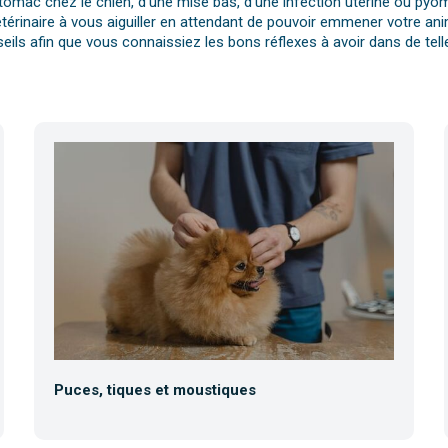
tomac chez le chien, d’une mise bas, d’une infection utérine ou pyomè
érinaire à vous aiguiller en attendant de pouvoir emmener votre anim
eils afin que vous connaissiez les bons réflexes à avoir dans de telle
Puces, tiques et moustiques