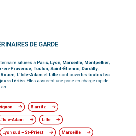
ÉRINAIRES DE GARDE
térinaire situées à
Paris
,
Lyon
,
Marseille
,
Montpellier
,
x-en-Provence
,
Toulon
,
Saint-Étienne
,
Dardilly
,
,
Rouen
,
L’Isle-Adam
et
Lille
sont ouvertes
toutes les
jours fériés
. Elles assurent une prise en charge rapide
 an.
vignon
Biarritz
L’Isle-Adam
Lille
Lyon sud – St-Priest
Marseille