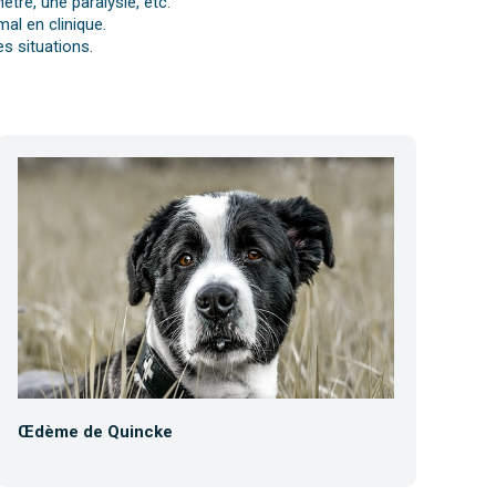
tre, une paralysie, etc.
al en clinique.
s situations.
Œdème de Quincke
Co