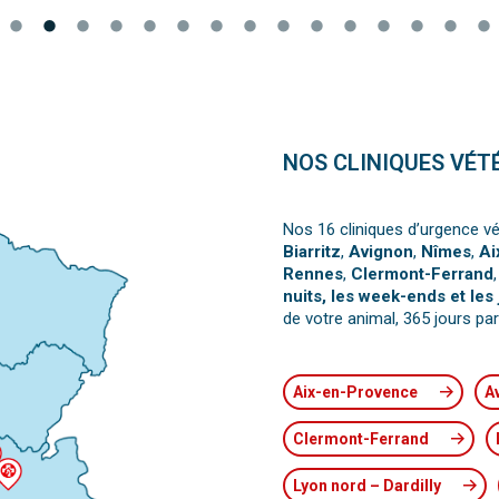
NOS CLINIQUES VÉT
Nos 16 cliniques d’urgence vé
Biarritz
,
Avignon
,
Nîmes
,
Ai
Rennes
,
Clermont-Ferrand
nuits, les week-ends et les 
de votre animal, 365 jours par
Aix-en-Provence
A
Clermont-Ferrand
Lyon nord – Dardilly