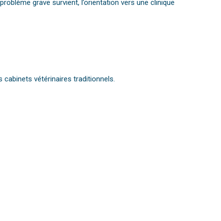
roblème grave survient, l’orientation vers une clinique
cabinets vétérinaires traditionnels.