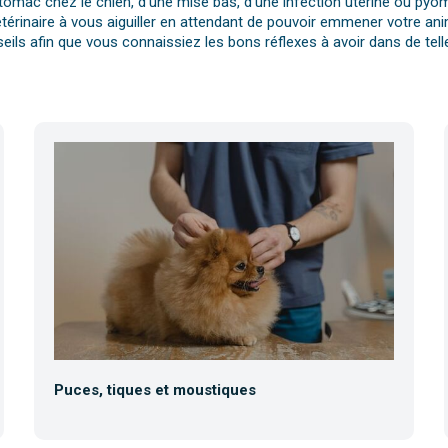
tomac chez le chien, d’une mise bas, d’une infection utérine ou pyomè
érinaire à vous aiguiller en attendant de pouvoir emmener votre anim
eils afin que vous connaissiez les bons réflexes à avoir dans de telle
Puces, tiques et moustiques