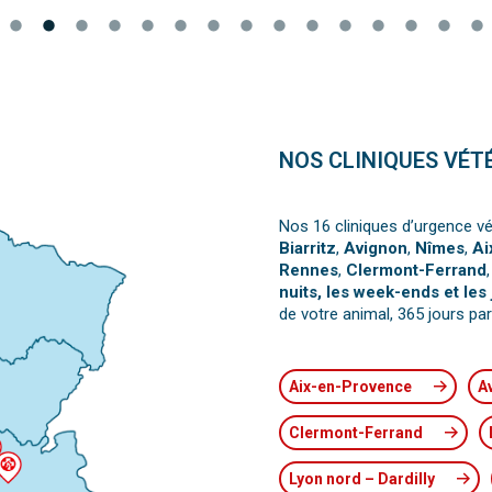
NOS CLINIQUES VÉT
Nos 16 cliniques d’urgence vé
Biarritz
,
Avignon
,
Nîmes
,
Ai
Rennes
,
Clermont-Ferrand
nuits, les week-ends et les 
de votre animal, 365 jours par
Aix-en-Provence
A
Clermont-Ferrand
Lyon nord – Dardilly