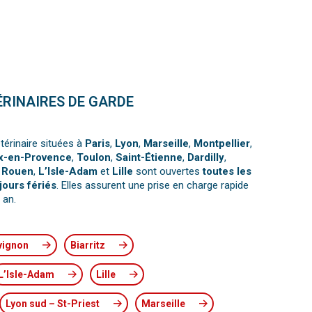
ÉRINAIRES DE GARDE
térinaire situées à
Paris
,
Lyon
,
Marseille
,
Montpellier
,
x-en-Provence
,
Toulon
,
Saint-Étienne
,
Dardilly
,
,
Rouen
,
L’Isle-Adam
et
Lille
sont ouvertes
toutes les
jours fériés
. Elles assurent une prise en charge rapide
 an.
vignon
Biarritz
L’Isle-Adam
Lille
Lyon sud – St-Priest
Marseille