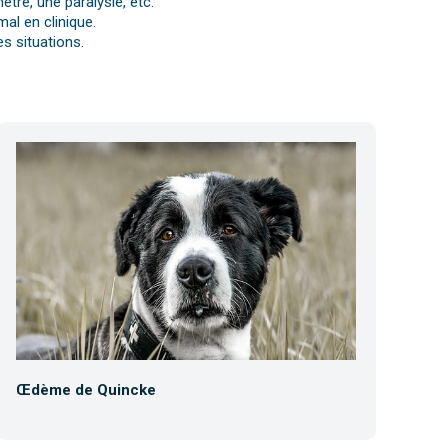
tre, une paralysie, etc.
al en clinique.
s situations.
Œdème de Quincke
Co