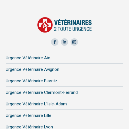
Facebook
LinkedIn
Instagram
page
page
page
Urgence Vétérinaire Aix
opens
opens
opens
in
in
in
Urgence Vétérinaire Avignon
new
new
new
Urgence Vétérinaire Biarritz
window
window
window
Urgence Vétérinaire Clermont-Ferrand
Urgence Vétérinaire L’Isle-Adam
Urgence Vétérinaire Lille
Urgence Vétérinaire Lyon