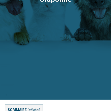
SOMMAIRE
[
afficher
]