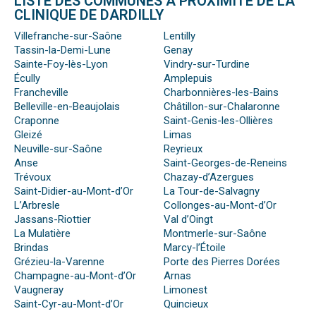
LISTE DES COMMUNES À PROXIMITÉ DE LA
CLINIQUE DE DARDILLY
Villefranche-sur-Saône
Lentilly
Tassin-la-Demi-Lune
Genay
Sainte-Foy-lès-Lyon
Vindry-sur-Turdine
Écully
Amplepuis
Francheville
Charbonnières-les-Bains
Belleville-en-Beaujolais
Châtillon-sur-Chalaronne
Craponne
Saint-Genis-les-Ollières
Gleizé
Limas
Neuville-sur-Saône
Reyrieux
Anse
Saint-Georges-de-Reneins
Trévoux
Chazay-d’Azergues
Saint-Didier-au-Mont-d’Or
La Tour-de-Salvagny
L’Arbresle
Collonges-au-Mont-d’Or
Jassans-Riottier
Val d’Oingt
La Mulatière
Montmerle-sur-Saône
Brindas
Marcy-l’Étoile
Grézieu-la-Varenne
Porte des Pierres Dorées
Champagne-au-Mont-d’Or
Arnas
Vaugneray
Limonest
Saint-Cyr-au-Mont-d’Or
Quincieux