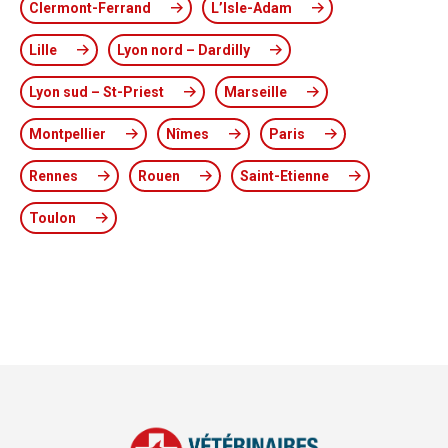
Clermont-Ferrand
L’Isle-Adam
Lille
Lyon nord – Dardilly
Lyon sud – St-Priest
Marseille
Montpellier
Nîmes
Paris
Rennes
Rouen
Saint-Etienne
Toulon