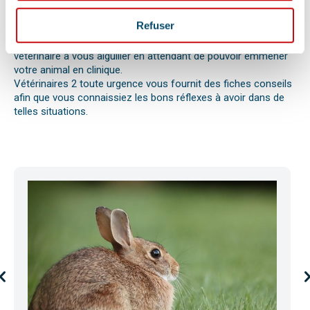
ou envenimation, d’un syndrome dilatation torsion de
l’estomac chez le chien, d’une mise bas, d’une infection
Refuser
utérine ou pyomètre, une paralysie, etc.
Bien observer et détecter ces symptômes aidera votre
vétérinaire à vous aiguiller en attendant de pouvoir emmener
votre animal en clinique.
Vétérinaires 2 toute urgence vous fournit des fiches conseils
afin que vous connaissiez les bons réflexes à avoir dans de
telles situations.