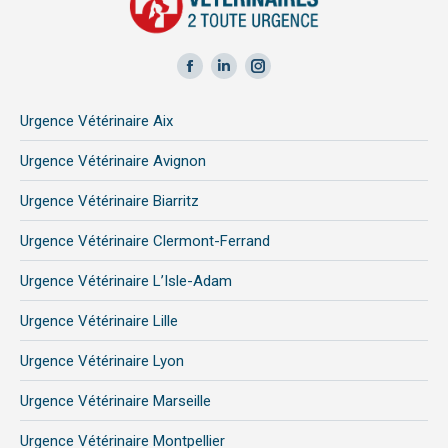
Facebook
LinkedIn
Instagram
page
page
page
Urgence Vétérinaire Aix
opens
opens
opens
in
in
in
Urgence Vétérinaire Avignon
new
new
new
Urgence Vétérinaire Biarritz
window
window
window
Urgence Vétérinaire Clermont-Ferrand
Urgence Vétérinaire L’Isle-Adam
Urgence Vétérinaire Lille
Urgence Vétérinaire Lyon
Urgence Vétérinaire Marseille
Urgence Vétérinaire Montpellier