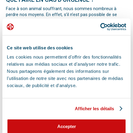
Face à son animal souffrant, nous sommes nombreux à
perdre nos moyens. En effet, s’il n’est pas possible de se
préparer totalement à ce type d’événement, certains gestes
peuvent être salvateurs.
Ainsi, le premier réflexe à avoir dans une telle situation est de
contacter le vétérinaire de garde ou la clinique d’urgence
vétérinaire la plus proche de votre domicile. Il est important
Ce site web utilise des cookies
également de ne pas paniquer et de vous assurer de la
sécurité de votre animal pour ne pas empirer la situation.
Les cookies nous permettent d'offrir des fonctionnalités
Pour pouvoir détecter un mal-être chez son animal et décrire
relatives aux médias sociaux et d'analyser notre trafic.
la situation à un professionnel, il faut faire attention aux
Nous partageons également des informations sur
signaux. Tout comportement anormal ou abattement doit
l'utilisation de notre site avec nos partenaires de médias
vous alerter.
sociaux, de publicité et d'analyse.
Les difficultés respiratoires, pertes de conscience, les
vomissements, constipations ou diarrhées, une blessure, une
perte d’appétit soudaine sont autant de signes visibles que
votre chat, chien ou autre nouvel animal de compagnie ne va
Afficher les détails
pas bien.
Différentes causes peuvent être à l’origine d’une urgence pour
votre compagnon. Il peut s’agir en effet d’un épillet, d’une
Accepter
réaction allergique avec œdème de Quincke, d’une intoxication