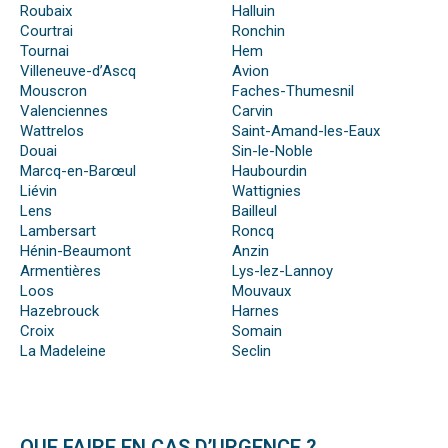
Roubaix
Halluin
Courtrai
Ronchin
Tournai
Hem
Villeneuve-d’Ascq
Avion
Mouscron
Faches-Thumesnil
Valenciennes
Carvin
Wattrelos
Saint-Amand-les-Eaux
Douai
Sin-le-Noble
Marcq-en-Barœul
Haubourdin
Liévin
Wattignies
Lens
Bailleul
Lambersart
Roncq
Hénin-Beaumont
Anzin
Armentières
Lys-lez-Lannoy
Loos
Mouvaux
Hazebrouck
Harnes
Croix
Somain
La Madeleine
Seclin
QUE FAIRE EN CAS D’URGENCE ?