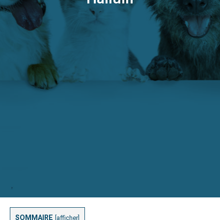
SOMMAIRE
[
afficher
]