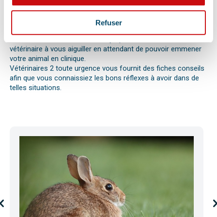
réaction allergique avec œdème de Quincke, d’une intoxication
ou envenimation, d’un syndrome dilatation torsion de
l’estomac chez le chien, d’une mise bas, d’une infection
Refuser
utérine ou pyomètre, une paralysie, etc.
Bien observer et détecter ces symptômes aidera votre
vétérinaire à vous aiguiller en attendant de pouvoir emmener
votre animal en clinique.
Vétérinaires 2 toute urgence vous fournit des fiches conseils
afin que vous connaissiez les bons réflexes à avoir dans de
telles situations.