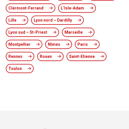
Clermont-Ferrand
L’Isle-Adam
Lille
Lyon nord – Dardilly
Lyon sud – St-Priest
Marseille
Montpellier
Nîmes
Paris
Rennes
Rouen
Saint-Etienne
Toulon