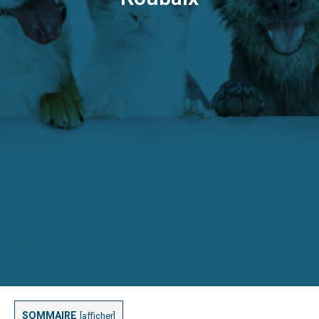
SOMMAIRE
[
afficher
]