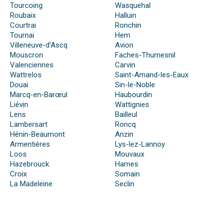
Tourcoing
Wasquehal
Roubaix
Halluin
Courtrai
Ronchin
Tournai
Hem
Villeneuve-d’Ascq
Avion
Mouscron
Faches-Thumesnil
Valenciennes
Carvin
Wattrelos
Saint-Amand-les-Eaux
Douai
Sin-le-Noble
Marcq-en-Barœul
Haubourdin
Liévin
Wattignies
Lens
Bailleul
Lambersart
Roncq
Hénin-Beaumont
Anzin
Armentières
Lys-lez-Lannoy
Loos
Mouvaux
Hazebrouck
Harnes
Croix
Somain
La Madeleine
Seclin