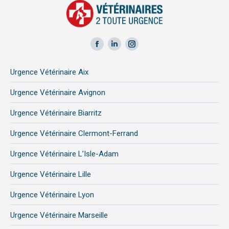
Facebook
LinkedIn
Instagram
page
page
page
Urgence Vétérinaire Aix
opens
opens
opens
in
in
in
Urgence Vétérinaire Avignon
new
new
new
Urgence Vétérinaire Biarritz
window
window
window
Urgence Vétérinaire Clermont-Ferrand
Urgence Vétérinaire L’Isle-Adam
Urgence Vétérinaire Lille
Urgence Vétérinaire Lyon
Urgence Vétérinaire Marseille