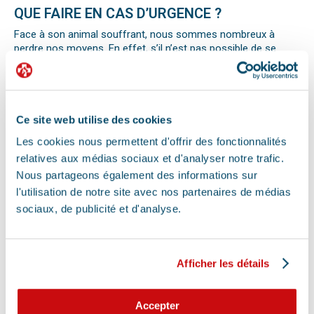
QUE FAIRE EN CAS D’URGENCE ?
Face à son animal souffrant, nous sommes nombreux à
perdre nos moyens. En effet, s’il n’est pas possible de se
préparer totalement à ce type d’événement, certains gestes
peuvent être salvateurs.
Ainsi, le premier réflexe à avoir dans une telle situation est de
contacter le vétérinaire de garde ou la clinique d’urgence
vétérinaire la plus proche de votre domicile. Il est important
Ce site web utilise des cookies
également de ne pas paniquer et de vous assurer de la
Les cookies nous permettent d'offrir des fonctionnalités
sécurité de votre animal pour ne pas empirer la situation.
relatives aux médias sociaux et d'analyser notre trafic.
Pour pouvoir détecter un mal-être chez son animal et décrire
la situation à un professionnel, il faut faire attention aux
Nous partageons également des informations sur
signaux. Tout comportement anormal ou abattement doit
l'utilisation de notre site avec nos partenaires de médias
vous alerter.
sociaux, de publicité et d'analyse.
Les difficultés respiratoires, pertes de conscience, les
vomissements, constipations ou diarrhées, une blessure, une
perte d’appétit soudaine sont autant de signes visibles que
votre chat, chien ou autre nouvel animal de compagnie ne va
Afficher les détails
pas bien.
Différentes causes peuvent être à l’origine d’une urgence pour
votre compagnon. Il peut s’agir en effet d’un épillet, d’une
Accepter