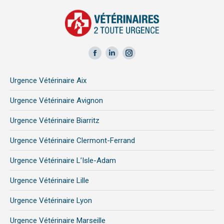
Facebook
LinkedIn
Instagram
page
page
page
Urgence Vétérinaire Aix
opens
opens
opens
in
in
in
Urgence Vétérinaire Avignon
new
new
new
Urgence Vétérinaire Biarritz
window
window
window
Urgence Vétérinaire Clermont-Ferrand
Urgence Vétérinaire L’Isle-Adam
Urgence Vétérinaire Lille
Urgence Vétérinaire Lyon
Urgence Vétérinaire Marseille