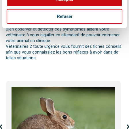
votre compagnon. Il peut s’agir en effet d’un épillet, d’une
réaction allergique avec œdème de Quincke, d’une intoxication
ou envenimation, d’un syndrome dilatation torsion de
Refuser
l’estomac chez le chien, d’une mise bas, d’une infection
utérine ou pyomètre, une paralysie, etc.
Bien observer et détecter ces symptômes aidera votre
vétérinaire à vous aiguiller en attendant de pouvoir emmener
votre animal en clinique.
Vétérinaires 2 toute urgence vous fournit des fiches conseils
afin que vous connaissiez les bons réflexes à avoir dans de
telles situations.