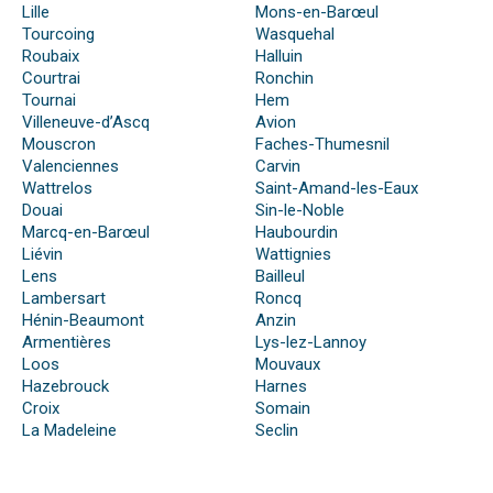
Lille
Mons-en-Barœul
Tourcoing
Wasquehal
Roubaix
Halluin
Courtrai
Ronchin
Tournai
Hem
Villeneuve-d’Ascq
Avion
Mouscron
Faches-Thumesnil
Valenciennes
Carvin
Wattrelos
Saint-Amand-les-Eaux
Douai
Sin-le-Noble
Marcq-en-Barœul
Haubourdin
Liévin
Wattignies
Lens
Bailleul
Lambersart
Roncq
Hénin-Beaumont
Anzin
Armentières
Lys-lez-Lannoy
Loos
Mouvaux
Hazebrouck
Harnes
Croix
Somain
La Madeleine
Seclin