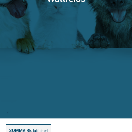
SOMMAIRE
[
afficher
]