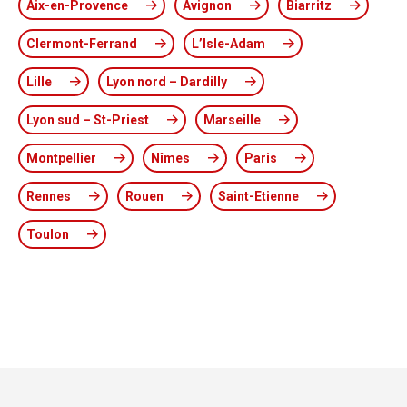
Aix-en-Provence
Avignon
Biarritz
Clermont-Ferrand
L’Isle-Adam
Lille
Lyon nord – Dardilly
Lyon sud – St-Priest
Marseille
Montpellier
Nîmes
Paris
Rennes
Rouen
Saint-Etienne
Toulon