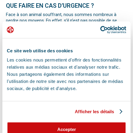
QUE FAIRE EN CAS D’URGENCE ?
Face à son animal souffrant, nous sommes nombreux à
perdre nos moyens. En effet, s’il n’est pas possible de se
préparer totalement à ce type d’événement, certains gestes
peuvent être salvateurs.
Ainsi, le premier réflexe à avoir dans une telle situation est de
contacter le vétérinaire de garde ou la clinique d’urgence
vétérinaire la plus proche de votre domicile. Il est important
Ce site web utilise des cookies
également de ne pas paniquer et de vous assurer de la
Les cookies nous permettent d'offrir des fonctionnalités
sécurité de votre animal pour ne pas empirer la situation.
relatives aux médias sociaux et d'analyser notre trafic.
Pour pouvoir détecter un mal-être chez son animal et décrire
la situation à un professionnel, il faut faire attention aux
Nous partageons également des informations sur
signaux. Tout comportement anormal ou abattement doit
l'utilisation de notre site avec nos partenaires de médias
vous alerter.
sociaux, de publicité et d'analyse.
Les difficultés respiratoires, pertes de conscience, les
vomissements, constipations ou diarrhées, une blessure, une
perte d’appétit soudaine sont autant de signes visibles que
votre chat, chien ou autre nouvel animal de compagnie ne va
Afficher les détails
pas bien.
Différentes causes peuvent être à l’origine d’une urgence pour
votre compagnon. Il peut s’agir en effet d’un épillet, d’une
Accepter