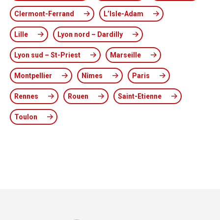
Clermont-Ferrand
L’Isle-Adam
Lille
Lyon nord – Dardilly
Lyon sud – St-Priest
Marseille
Montpellier
Nîmes
Paris
Rennes
Rouen
Saint-Etienne
Toulon