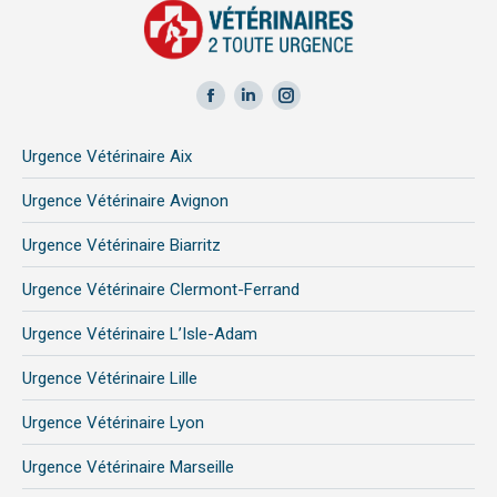
Facebook
LinkedIn
Instagram
page
page
page
Urgence Vétérinaire Aix
opens
opens
opens
in
in
in
Urgence Vétérinaire Avignon
new
new
new
Urgence Vétérinaire Biarritz
window
window
window
Urgence Vétérinaire Clermont-Ferrand
Urgence Vétérinaire L’Isle-Adam
Urgence Vétérinaire Lille
Urgence Vétérinaire Lyon
Urgence Vétérinaire Marseille