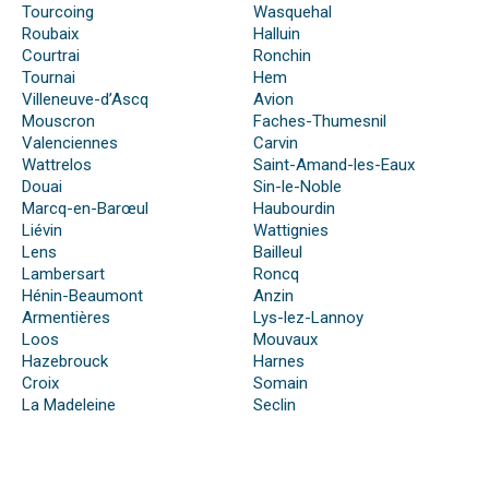
Tourcoing
Wasquehal
Roubaix
Halluin
Courtrai
Ronchin
Tournai
Hem
Villeneuve-d’Ascq
Avion
Mouscron
Faches-Thumesnil
Valenciennes
Carvin
Wattrelos
Saint-Amand-les-Eaux
Douai
Sin-le-Noble
Marcq-en-Barœul
Haubourdin
Liévin
Wattignies
Lens
Bailleul
Lambersart
Roncq
Hénin-Beaumont
Anzin
Armentières
Lys-lez-Lannoy
Loos
Mouvaux
Hazebrouck
Harnes
Croix
Somain
La Madeleine
Seclin