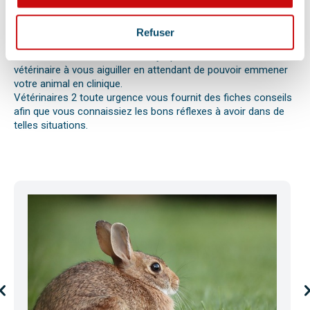
réaction allergique avec œdème de Quincke, d’une intoxication
ou envenimation, d’un syndrome dilatation torsion de
l’estomac chez le chien, d’une mise bas, d’une infection
Refuser
utérine ou pyomètre, une paralysie, etc.
Bien observer et détecter ces symptômes aidera votre
vétérinaire à vous aiguiller en attendant de pouvoir emmener
votre animal en clinique.
Vétérinaires 2 toute urgence vous fournit des fiches conseils
afin que vous connaissiez les bons réflexes à avoir dans de
telles situations.