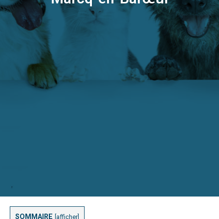
SOMMAIRE
[
afficher
]