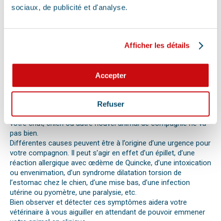
Ainsi, le premier réflexe à avoir dans une telle situation est de
sociaux, de publicité et d'analyse.
contacter le vétérinaire de garde ou la clinique d’urgence
vétérinaire la plus proche de votre domicile. Il est important
également de ne pas paniquer et de vous assurer de la
sécurité de votre animal pour ne pas empirer la situation.
Afficher les détails
Pour pouvoir détecter un mal-être chez son animal et décrire
la situation à un professionnel, il faut faire attention aux
signaux. Tout comportement anormal ou abattement doit
Accepter
vous alerter.
Les difficultés respiratoires, pertes de conscience, les
vomissements, constipations ou diarrhées, une blessure, une
Refuser
perte d’appétit soudaine sont autant de signes visibles que
votre chat, chien ou autre nouvel animal de compagnie ne va
pas bien.
Différentes causes peuvent être à l’origine d’une urgence pour
votre compagnon. Il peut s’agir en effet d’un épillet, d’une
réaction allergique avec œdème de Quincke, d’une intoxication
ou envenimation, d’un syndrome dilatation torsion de
l’estomac chez le chien, d’une mise bas, d’une infection
utérine ou pyomètre, une paralysie, etc.
Bien observer et détecter ces symptômes aidera votre
vétérinaire à vous aiguiller en attendant de pouvoir emmener