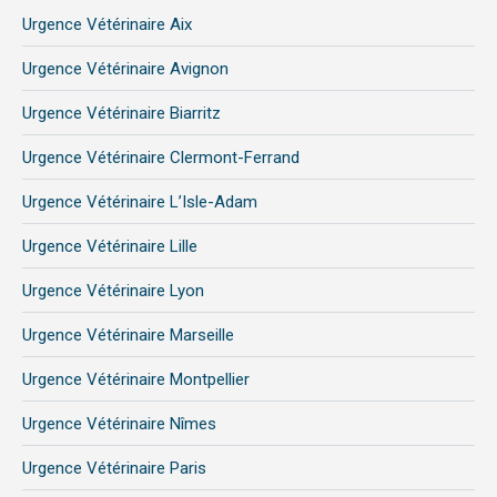
page
page
page
Urgence Vétérinaire Aix
opens
opens
opens
in
in
in
Urgence Vétérinaire Avignon
new
new
new
Urgence Vétérinaire Biarritz
window
window
window
Urgence Vétérinaire Clermont-Ferrand
Urgence Vétérinaire L’Isle-Adam
Urgence Vétérinaire Lille
Urgence Vétérinaire Lyon
Urgence Vétérinaire Marseille
Urgence Vétérinaire Montpellier
Urgence Vétérinaire Nîmes
Urgence Vétérinaire Paris