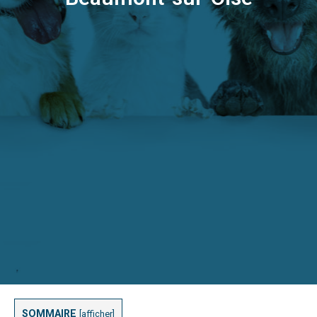
SOMMAIRE
[
afficher
]