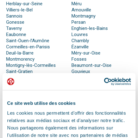
Herblay-sur-Seine
Méru
Villiers-le-Bel
Arnouville
Sannois
Montmagny
Gonesse
Persan
Taverny
Enghien-les-Bains
Eaubonne
Louvres
Saint-Ouen-l’Aumône
Chambly
Cormeilles-en-Parisis
Ézanville
Deuil-la-Barre
Méry-sur-Oise
Montmorency
Fosses
Montigny-lès-Cormeilles
Beaumont-sur-Oise
Saint-Gratien
Gouvieux
Soisy-sous-Montmorency
Lamorlaye
Ce site web utilise des cookies
QUE FAIRE EN CAS D’URGENCE ?
Les cookies nous permettent d'offrir des fonctionnalités
Face à son animal souffrant, nous sommes nombreux à
relatives aux médias sociaux et d'analyser notre trafic.
perdre nos moyens. En effet, s’il n’est pas possible de se
Nous partageons également des informations sur
préparer totalement à ce type d’événement, certains gestes
peuvent être salvateurs.
l'utilisation de notre site avec nos partenaires de médias