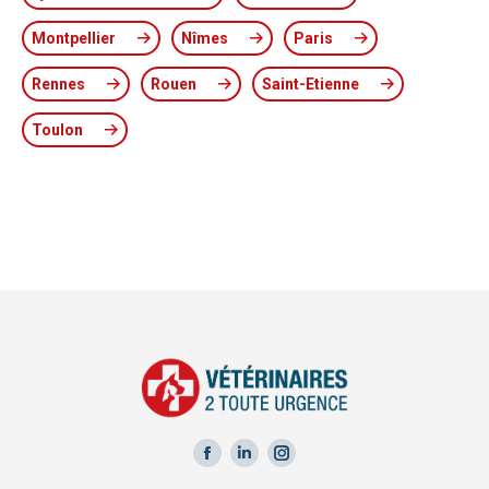
Montpellier
Nîmes
Paris
Rennes
Rouen
Saint-Etienne
Toulon
Facebook
LinkedIn
Instagram