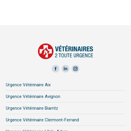
Facebook
LinkedIn
Instagram
page
page
page
Urgence Vétérinaire Aix
opens
opens
opens
in
in
in
Urgence Vétérinaire Avignon
new
new
new
Urgence Vétérinaire Biarritz
window
window
window
Urgence Vétérinaire Clermont-Ferrand