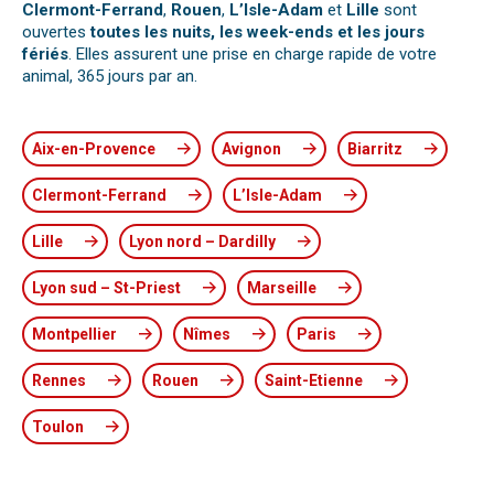
Clermont-Ferrand
,
Rouen
,
L’Isle-Adam
et
Lille
sont
ouvertes
toutes les nuits, les week-ends et les jours
fériés
. Elles assurent une prise en charge rapide de votre
animal, 365 jours par an.
Aix-en-Provence
Avignon
Biarritz
Clermont-Ferrand
L’Isle-Adam
Lille
Lyon nord – Dardilly
Lyon sud – St-Priest
Marseille
Montpellier
Nîmes
Paris
Rennes
Rouen
Saint-Etienne
Toulon