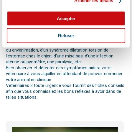
Afficher les détails
Les difficultés respiratoires, pertes de conscience, les
vomissements, constipations ou diarrhées, une blessure, une
perte d’appétit soudaine sont autant de signes visibles que
Accepter
votre chat, chien ou autre nouvel animal de compagnie ne va
pas bien.
Différentes causes peuvent être à l’origine d’une urgence pour
Refuser
votre compagnon. Il peut s’agir en effet d’un épillet, d’une
réaction allergique avec œdème de Quincke, d’une intoxication
ou envenimation, d’un syndrome dilatation torsion de
l’estomac chez le chien, d’une mise bas, d’une infection
utérine ou pyomètre, une paralysie, etc.
Bien observer et détecter ces symptômes aidera votre
vétérinaire à vous aiguiller en attendant de pouvoir emmener
votre animal en clinique.
Vétérinaires 2 toute urgence vous fournit des fiches conseils
afin que vous connaissiez les bons réflexes à avoir dans de
telles situations.