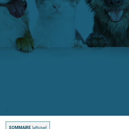
SOMMAIRE
[
afficher
]