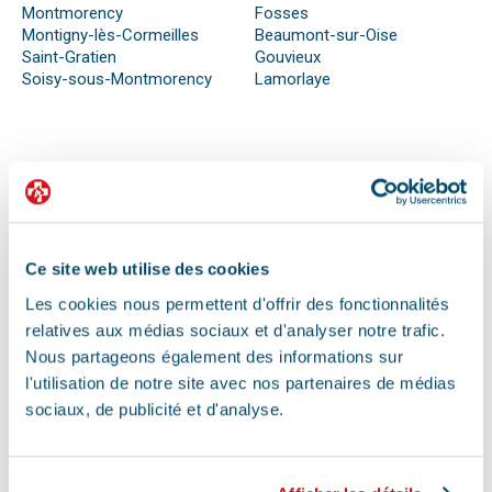
Montmorency
Fosses
Montigny-lès-Cormeilles
Beaumont-sur-Oise
Saint-Gratien
Gouvieux
Soisy-sous-Montmorency
Lamorlaye
QUE FAIRE EN CAS D’URGENCE ?
Face à son animal souffrant, nous sommes nombreux à
perdre nos moyens. En effet, s’il n’est pas possible de se
préparer totalement à ce type d’événement, certains gestes
Ce site web utilise des cookies
peuvent être salvateurs.
Les cookies nous permettent d'offrir des fonctionnalités
Ainsi, le premier réflexe à avoir dans une telle situation est de
contacter le vétérinaire de garde ou la clinique d’urgence
relatives aux médias sociaux et d'analyser notre trafic.
vétérinaire la plus proche de votre domicile. Il est important
Nous partageons également des informations sur
également de ne pas paniquer et de vous assurer de la
l'utilisation de notre site avec nos partenaires de médias
sécurité de votre animal pour ne pas empirer la situation.
sociaux, de publicité et d'analyse.
Pour pouvoir détecter un mal-être chez son animal et décrire
la situation à un professionnel, il faut faire attention aux
signaux. Tout comportement anormal ou abattement doit
vous alerter.