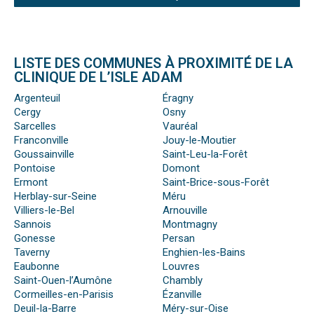
LISTE DES COMMUNES À PROXIMITÉ DE LA
CLINIQUE DE L’ISLE ADAM
Argenteuil
Éragny
Cergy
Osny
Sarcelles
Vauréal
Franconville
Jouy-le-Moutier
Goussainville
Saint-Leu-la-Forêt
Pontoise
Domont
Ermont
Saint-Brice-sous-Forêt
Herblay-sur-Seine
Méru
Villiers-le-Bel
Arnouville
Sannois
Montmagny
Gonesse
Persan
Taverny
Enghien-les-Bains
Eaubonne
Louvres
Saint-Ouen-l’Aumône
Chambly
Cormeilles-en-Parisis
Ézanville
Deuil-la-Barre
Méry-sur-Oise