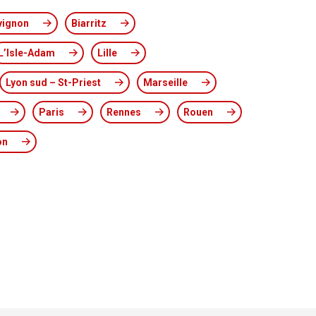
vignon
Biarritz
L’Isle-Adam
Lille
Lyon sud – St-Priest
Marseille
Paris
Rennes
Rouen
on