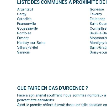
LISTE DES COMMUNES À PROXIMITÉ DE L
Argenteuil
Gonesse
Cergy
Taverny
Sarcelles
Eaubonne
Franconville
Saint-Oue
Goussainville
Cormeilles
Pontoise
Deuil-la-Ba
Ermont
Montmore
Herblay-sur-Seine
Montigny-l
Villiers-le-Bel
Saint-Grat
Sannois
Soisy-sou
QUE FAIRE EN CAS D’URGENCE ?
Face à son animal souffrant, nous sommes nombreux à per
peuvent être salvateurs.
Ainsi, le premier réflexe à avoir dans une telle situation e