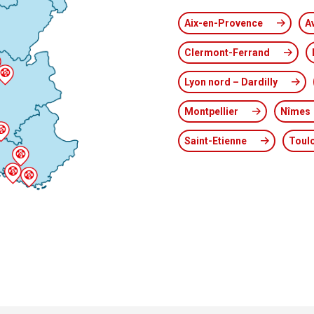
Aix-en-Provence
A
Clermont-Ferrand
Lyon nord – Dardilly
Montpellier
Nîmes
Saint-Etienne
Toul