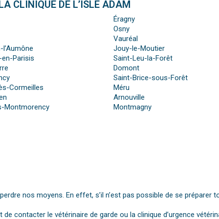
A CLINIQUE DE L’ISLE ADAM
Éragny
Osny
Vauréal
n-l’Aumône
Jouy-le-Moutier
-en-Parisis
Saint-Leu-la-Forêt
rre
Domont
ncy
Saint-Brice-sous-Forêt
ès-Cormeilles
Méru
ien
Arnouville
s-Montmorency
Montmagny
dre nos moyens. En effet, s’il n’est pas possible de se préparer t
st de contacter le vétérinaire de garde ou la clinique d’urgence vétérin