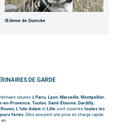
Œdème de Quincke
Co
ÉRINAIRES DE GARDE
térinaire situées à
Paris
,
Lyon
,
Marseille
,
Montpellier
,
x-en-Provence
,
Toulon
,
Saint-Étienne
,
Dardilly
,
,
Rouen
,
L’Isle-Adam
et
Lille
sont ouvertes
toutes les
jours fériés
. Elles assurent une prise en charge rapide
 an.