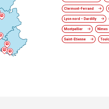
Clermont-Ferrand
Lyon nord – Dardilly
Montpellier
Nîmes
Saint-Etienne
Toul