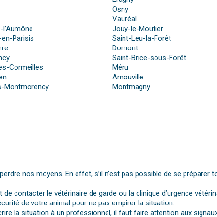
Osny
Vauréal
n-l’Aumône
Jouy-le-Moutier
-en-Parisis
Saint-Leu-la-Forêt
rre
Domont
ncy
Saint-Brice-sous-Forêt
ès-Cormeilles
Méru
ien
Arnouville
s-Montmorency
Montmagny
dre nos moyens. En effet, s’il n’est pas possible de se préparer t
st de contacter le vétérinaire de garde ou la clinique d’urgence vétérin
urité de votre animal pour ne pas empirer la situation.
rire la situation à un professionnel, il faut faire attention aux si