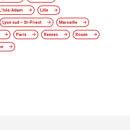
L’Isle-Adam
Lille
Lyon sud – St-Priest
Marseille
Paris
Rennes
Rouen
on