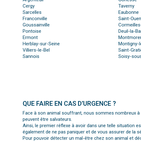
Cergy
Taverny
Sarcelles
Eaubonne
Franconville
Saint-Oue
Goussainville
Cormeilles
Pontoise
Deuil-la-Ba
Ermont
Montmore
Herblay-sur-Seine
Montigny-l
Villiers-le-Bel
Saint-Grat
Sannois
Soisy-sou
QUE FAIRE EN CAS D’URGENCE ?
Face à son animal souffrant, nous sommes nombreux à per
peuvent être salvateurs.
Ainsi, le premier réflexe à avoir dans une telle situation e
également de ne pas paniquer et de vous assurer de la séc
Pour pouvoir détecter un mal-être chez son animal et déc