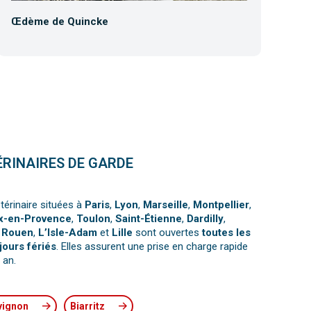
Œdème de Quincke
Co
ÉRINAIRES DE GARDE
térinaire situées à
Paris
,
Lyon
,
Marseille
,
Montpellier
,
x-en-Provence
,
Toulon
,
Saint-Étienne
,
Dardilly
,
,
Rouen
,
L’Isle-Adam
et
Lille
sont ouvertes
toutes les
jours fériés
. Elles assurent une prise en charge rapide
 an.
vignon
Biarritz