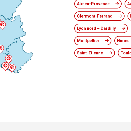
Aix-en-Provence
A
Clermont-Ferrand
Lyon nord – Dardilly
Montpellier
Nîmes
Saint-Etienne
Toul