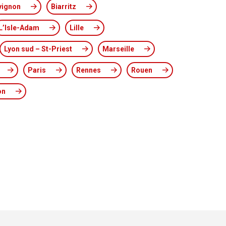
vignon
Biarritz
L’Isle-Adam
Lille
Lyon sud – St-Priest
Marseille
Paris
Rennes
Rouen
on