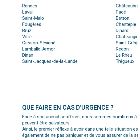
Rennes
Châteaubri
Laval
Pacé
Saint-Malo
Betton
Fougères
Chantepie
Bruz
Dinard
Vitré
Châteaugi
Cesson-Sévigné
Saint-Grég
Lamballe-Armor
Redon
Dinan
Le Rheu
Saint-Jacques-de-la-Lande
Trégueux
QUE FAIRE EN CAS D’URGENCE ?
Face à son animal souffrant, nous sommes nombreux à per
peuvent être salvateurs.
Ainsi, le premier réflexe à avoir dans une telle situation e
également de ne pas paniquer et de vous assurer de la séc