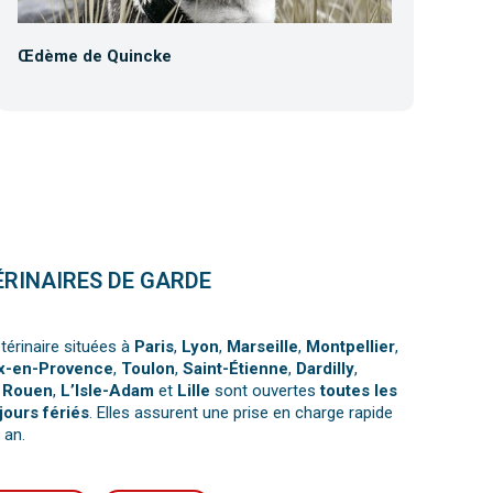
Œdème de Quincke
Co
ÉRINAIRES DE GARDE
térinaire situées à
Paris
,
Lyon
,
Marseille
,
Montpellier
,
x-en-Provence
,
Toulon
,
Saint-Étienne
,
Dardilly
,
,
Rouen
,
L’Isle-Adam
et
Lille
sont ouvertes
toutes les
jours fériés
. Elles assurent une prise en charge rapide
 an.