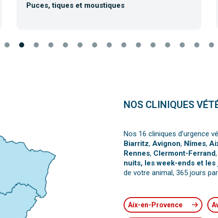
Puces, tiques et moustiques
NOS CLINIQUES VÉT
Nos 16 cliniques d’urgence vé
Biarritz
,
Avignon
,
Nîmes
,
Ai
Rennes
,
Clermont-Ferrand
nuits, les week-ends et les 
de votre animal, 365 jours par
Aix-en-Provence
A