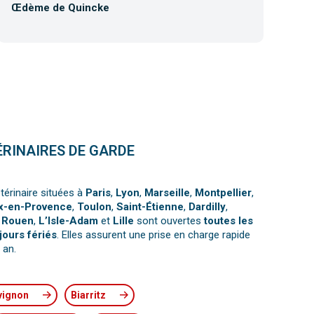
Œdème de Quincke
Co
ÉRINAIRES DE GARDE
térinaire situées à
Paris
,
Lyon
,
Marseille
,
Montpellier
,
x-en-Provence
,
Toulon
,
Saint-Étienne
,
Dardilly
,
,
Rouen
,
L’Isle-Adam
et
Lille
sont ouvertes
toutes les
jours fériés
. Elles assurent une prise en charge rapide
 an.
vignon
Biarritz