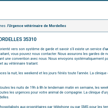
nnes
Urgence vétérinaire de Mordelles
ORDELLES 35310
rienté vers son système de garde et savoir s’il existe un service d’
u
e traitant, vous pouvez nous contacter. Nous assurons les gardes de n
ssant une convention avec nous. Nous envoyons systématiquement 
 au vétérinaire traitant.
nces la nuit, les weekend et les jours fériés toute l’année. La clini
7, toutes les nuits de 19h à 8h le lendemain matin en semaine, les we
toutes les urgences pour votre animal de compagnie. La clinique d’ur
elles.
pitalisés aux propriétaires par téléphone ou par SMS pour les tenir