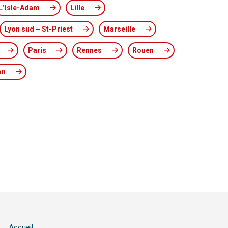
L’Isle-Adam
Lille
Lyon sud – St-Priest
Marseille
Paris
Rennes
Rouen
on
Accueil