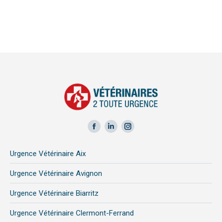
Facebook
LinkedIn
Instagram
page
page
page
Urgence Vétérinaire Aix
opens
opens
opens
in
in
in
Urgence Vétérinaire Avignon
new
new
new
Urgence Vétérinaire Biarritz
window
window
window
Urgence Vétérinaire Clermont-Ferrand