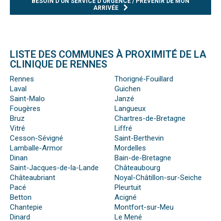
BESOIN D’UN SERVICE D’URGENCE / PRÉVENIR DE MON
ARRIVÉE
LISTE DES COMMUNES À PROXIMITÉ DE LA
CLINIQUE DE RENNES
Rennes
Thorigné-Fouillard
Laval
Guichen
Saint-Malo
Janzé
Fougères
Langueux
Bruz
Chartres-de-Bretagne
Vitré
Liffré
Cesson-Sévigné
Saint-Berthevin
Lamballe-Armor
Mordelles
Dinan
Bain-de-Bretagne
Saint-Jacques-de-la-Lande
Châteaubourg
Châteaubriant
Noyal-Châtillon-sur-Seiche
Pacé
Pleurtuit
Betton
Acigné
Chantepie
Montfort-sur-Meu
Dinard
Le Mené