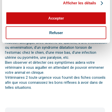
vous alerter.
Afficher les détails
Les difficultés respiratoires, pertes de conscience, les
vomissements, constipations ou diarrhées, une blessure, une
perte d’appétit soudaine sont autant de signes visibles que
Accepter
votre chat, chien ou autre nouvel animal de compagnie ne va
pas bien.
Différentes causes peuvent être à l’origine d’une urgence pour
Refuser
votre compagnon. Il peut s’agir en effet d’un épillet, d’une
réaction allergique avec œdème de Quincke, d’une intoxication
ou envenimation, d’un syndrome dilatation torsion de
l’estomac chez le chien, d’une mise bas, d’une infection
utérine ou pyomètre, une paralysie, etc.
Bien observer et détecter ces symptômes aidera votre
vétérinaire à vous aiguiller en attendant de pouvoir emmener
votre animal en clinique.
Vétérinaires 2 toute urgence vous fournit des fiches conseils
afin que vous connaissiez les bons réflexes à avoir dans de
telles situations.