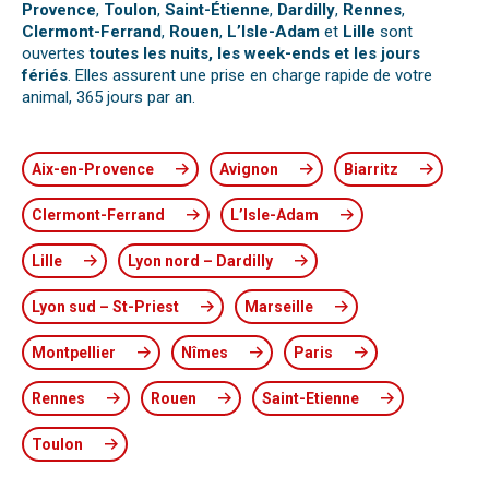
Provence
,
Toulon
,
Saint-Étienne
,
Dardilly
,
Rennes
,
Clermont-Ferrand
,
Rouen
,
L’Isle-Adam
et
Lille
sont
ouvertes
toutes les nuits, les week-ends et les jours
fériés
. Elles assurent une prise en charge rapide de votre
animal, 365 jours par an.
Aix-en-Provence
Avignon
Biarritz
Clermont-Ferrand
L’Isle-Adam
Lille
Lyon nord – Dardilly
Lyon sud – St-Priest
Marseille
Montpellier
Nîmes
Paris
Rennes
Rouen
Saint-Etienne
Toulon