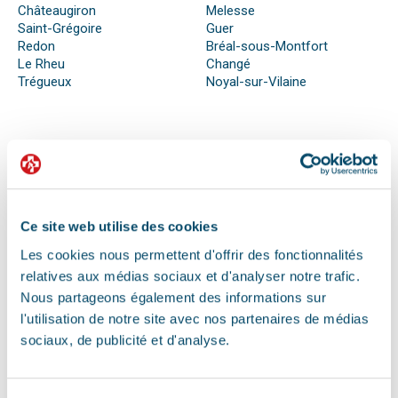
Châteaugiron
Melesse
Saint-Grégoire
Guer
Redon
Bréal-sous-Montfort
Le Rheu
Changé
Trégueux
Noyal-sur-Vilaine
QUE FAIRE EN CAS D’URGENCE ?
Face à son animal souffrant, nous sommes nombreux à
perdre nos moyens. En effet, s’il n’est pas possible de se
Ce site web utilise des cookies
préparer totalement à ce type d’événement, certains gestes
peuvent être salvateurs.
Les cookies nous permettent d'offrir des fonctionnalités
Ainsi, le premier réflexe à avoir dans une telle situation est de
relatives aux médias sociaux et d'analyser notre trafic.
contacter le vétérinaire de garde ou la clinique d’urgence
Nous partageons également des informations sur
vétérinaire la plus proche de votre domicile. Il est important
également de ne pas paniquer et de vous assurer de la
l'utilisation de notre site avec nos partenaires de médias
sécurité de votre animal pour ne pas empirer la situation.
sociaux, de publicité et d'analyse.
Pour pouvoir détecter un mal-être chez son animal et décrire
la situation à un professionnel, il faut faire attention aux
signaux. Tout comportement anormal ou abattement doit