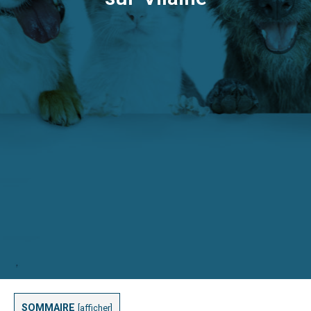
SOMMAIRE
[
afficher
]