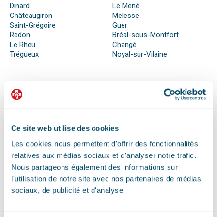
Dinard
Le Mené
Châteaugiron
Melesse
Saint-Grégoire
Guer
Redon
Bréal-sous-Montfort
Le Rheu
Changé
Trégueux
Noyal-sur-Vilaine
QUE FAIRE EN CAS D’URGENCE ?
Face à son animal souffrant, nous sommes nombreux à
perdre nos moyens. En effet, s’il n’est pas possible de se
Ce site web utilise des cookies
préparer totalement à ce type d’événement, certains gestes
Les cookies nous permettent d'offrir des fonctionnalités
peuvent être salvateurs.
Ainsi, le premier réflexe à avoir dans une telle situation est de
relatives aux médias sociaux et d'analyser notre trafic.
contacter le vétérinaire de garde ou la clinique d’urgence
Nous partageons également des informations sur
vétérinaire la plus proche de votre domicile. Il est important
l'utilisation de notre site avec nos partenaires de médias
également de ne pas paniquer et de vous assurer de la
sociaux, de publicité et d'analyse.
sécurité de votre animal pour ne pas empirer la situation.
Pour pouvoir détecter un mal-être chez son animal et décrire
la situation à un professionnel, il faut faire attention aux