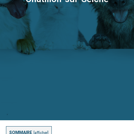
SOMMAIRE
[
afficher
]