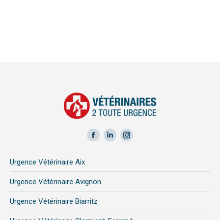
Facebook
LinkedIn
Instagram
page
page
page
Urgence Vétérinaire Aix
opens
opens
opens
in
in
in
Urgence Vétérinaire Avignon
new
new
new
Urgence Vétérinaire Biarritz
window
window
window