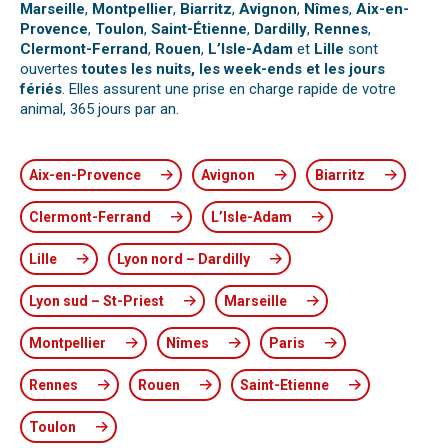
Marseille
,
Montpellier
,
Biarritz
,
Avignon
,
Nîmes
,
Aix-en-
Provence
,
Toulon
,
Saint-Étienne
,
Dardilly
,
Rennes
,
Clermont-Ferrand
,
Rouen
,
L’Isle-Adam
et
Lille
sont
ouvertes
toutes les nuits, les week-ends et les jours
fériés
. Elles assurent une prise en charge rapide de votre
animal, 365 jours par an.
Aix-en-Provence
Avignon
Biarritz
Clermont-Ferrand
L’Isle-Adam
Lille
Lyon nord – Dardilly
Lyon sud – St-Priest
Marseille
Montpellier
Nîmes
Paris
Rennes
Rouen
Saint-Etienne
Toulon