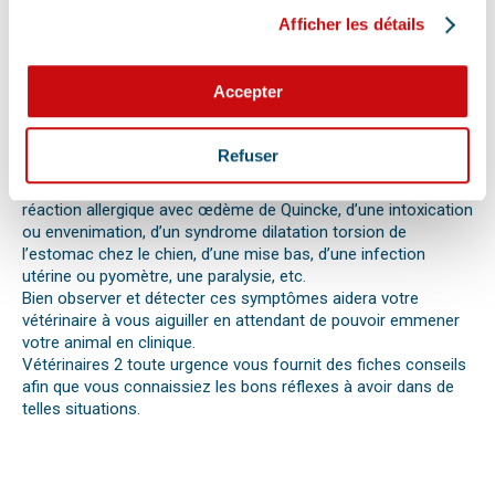
signaux. Tout comportement anormal ou abattement doit
Afficher les détails
vous alerter.
Les difficultés respiratoires, pertes de conscience, les
vomissements, constipations ou diarrhées, une blessure, une
Accepter
perte d’appétit soudaine sont autant de signes visibles que
votre chat, chien ou autre nouvel animal de compagnie ne va
pas bien.
Refuser
Différentes causes peuvent être à l’origine d’une urgence pour
votre compagnon. Il peut s’agir en effet d’un épillet, d’une
réaction allergique avec œdème de Quincke, d’une intoxication
ou envenimation, d’un syndrome dilatation torsion de
l’estomac chez le chien, d’une mise bas, d’une infection
utérine ou pyomètre, une paralysie, etc.
Bien observer et détecter ces symptômes aidera votre
vétérinaire à vous aiguiller en attendant de pouvoir emmener
votre animal en clinique.
Vétérinaires 2 toute urgence vous fournit des fiches conseils
afin que vous connaissiez les bons réflexes à avoir dans de
telles situations.