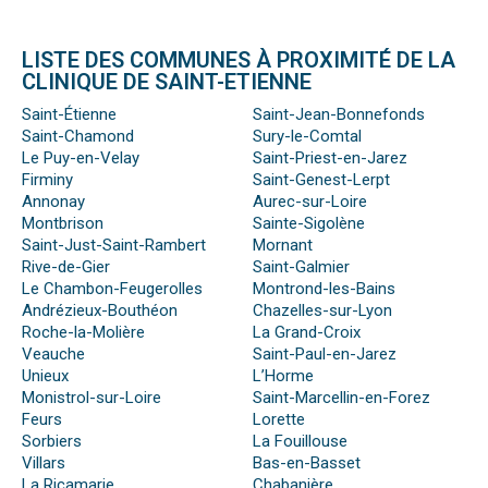
LISTE DES COMMUNES À PROXIMITÉ DE LA
CLINIQUE DE SAINT-ETIENNE
Saint-Étienne
Saint-Jean-Bonnefonds
Saint-Chamond
Sury-le-Comtal
Le Puy-en-Velay
Saint-Priest-en-Jarez
Firminy
Saint-Genest-Lerpt
Annonay
Aurec-sur-Loire
Montbrison
Sainte-Sigolène
Saint-Just-Saint-Rambert
Mornant
Rive-de-Gier
Saint-Galmier
Le Chambon-Feugerolles
Montrond-les-Bains
Andrézieux-Bouthéon
Chazelles-sur-Lyon
Roche-la-Molière
La Grand-Croix
Veauche
Saint-Paul-en-Jarez
Unieux
L’Horme
Monistrol-sur-Loire
Saint-Marcellin-en-Forez
Feurs
Lorette
Sorbiers
La Fouillouse
Villars
Bas-en-Basset
La Ricamarie
Chabanière