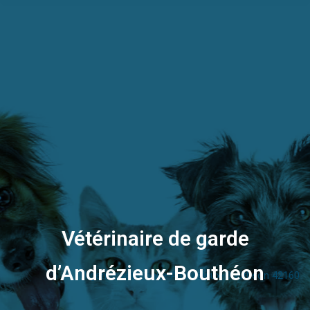
Vétérinaire de garde
d’Andrézieux-Bouthéon
Urgence vétérinaire Andrézieux-Bouthéon 42160
Vous êtes ici :