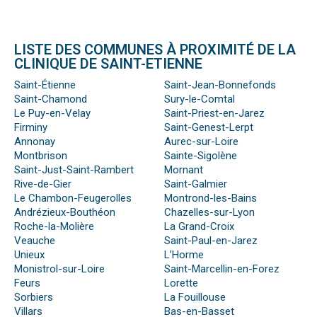
LISTE DES COMMUNES À PROXIMITÉ DE LA
CLINIQUE DE SAINT-ETIENNE
Saint-Étienne
Saint-Jean-Bonnefonds
Saint-Chamond
Sury-le-Comtal
Le Puy-en-Velay
Saint-Priest-en-Jarez
Firminy
Saint-Genest-Lerpt
Annonay
Aurec-sur-Loire
Montbrison
Sainte-Sigolène
Saint-Just-Saint-Rambert
Mornant
Rive-de-Gier
Saint-Galmier
Le Chambon-Feugerolles
Montrond-les-Bains
Andrézieux-Bouthéon
Chazelles-sur-Lyon
Roche-la-Molière
La Grand-Croix
Veauche
Saint-Paul-en-Jarez
Unieux
L’Horme
Monistrol-sur-Loire
Saint-Marcellin-en-Forez
Feurs
Lorette
Sorbiers
La Fouillouse
Villars
Bas-en-Basset