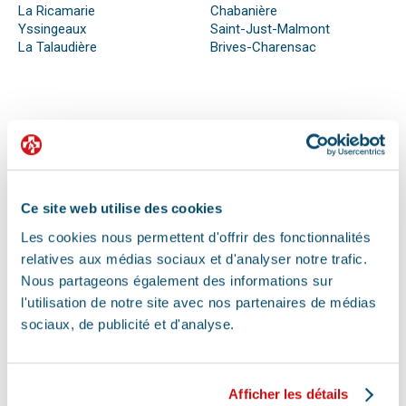
La Ricamarie
Chabanière
Yssingeaux
Saint-Just-Malmont
La Talaudière
Brives-Charensac
QUE FAIRE EN CAS D’URGENCE ?
Face à son animal souffrant, nous sommes nombreux à
perdre nos moyens. En effet, s’il n’est pas possible de se
préparer totalement à ce type d’événement, certains gestes
Ce site web utilise des cookies
peuvent être salvateurs.
Ainsi, le premier réflexe à avoir dans une telle situation est de
Les cookies nous permettent d'offrir des fonctionnalités
contacter le vétérinaire de garde ou la clinique d’urgence
relatives aux médias sociaux et d'analyser notre trafic.
vétérinaire la plus proche de votre domicile. Il est important
Nous partageons également des informations sur
également de ne pas paniquer et de vous assurer de la
l'utilisation de notre site avec nos partenaires de médias
sécurité de votre animal pour ne pas empirer la situation.
sociaux, de publicité et d'analyse.
Pour pouvoir détecter un mal-être chez son animal et décrire
la situation à un professionnel, il faut faire attention aux
signaux. Tout comportement anormal ou abattement doit
vous alerter.
Afficher les détails
Les difficultés respiratoires, pertes de conscience, les