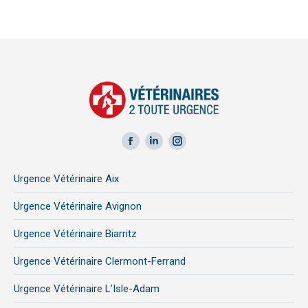
Facebook
LinkedIn
Instagram
page
page
page
Urgence Vétérinaire Aix
opens
opens
opens
in
in
in
Urgence Vétérinaire Avignon
new
new
new
Urgence Vétérinaire Biarritz
window
window
window
Urgence Vétérinaire Clermont-Ferrand
Urgence Vétérinaire L’Isle-Adam