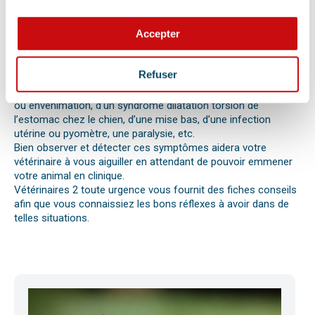
vomissements, constipations ou diarrhées, une blessure, une
perte d’appétit soudaine sont autant de signes visibles que
Accepter
votre chat, chien ou autre nouvel animal de compagnie ne va
pas bien.
Différentes causes peuvent être à l’origine d’une urgence pour
Refuser
votre compagnon. Il peut s’agir en effet d’un épillet, d’une
réaction allergique avec œdème de Quincke, d’une intoxication
ou envenimation, d’un syndrome dilatation torsion de
l’estomac chez le chien, d’une mise bas, d’une infection
utérine ou pyomètre, une paralysie, etc.
Bien observer et détecter ces symptômes aidera votre
vétérinaire à vous aiguiller en attendant de pouvoir emmener
votre animal en clinique.
Vétérinaires 2 toute urgence vous fournit des fiches conseils
afin que vous connaissiez les bons réflexes à avoir dans de
telles situations.