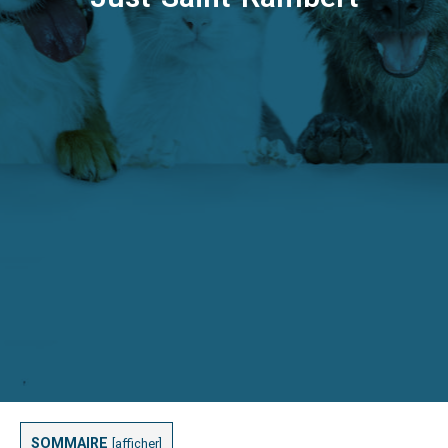
SOMMAIRE
[
afficher
]