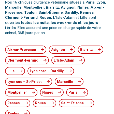
Nos 16 cliniques d’urgence vétérinaire situées à
Paris
,
Lyon
,
Marseille
,
Montpellier
,
Biarritz
,
Avignon
,
Nîmes
,
Aix-en-
Provence
,
Toulon
,
Saint-Étienne
,
Dardilly
,
Rennes
,
Clermont-Ferrand
,
Rouen
,
L’Isle-Adam
et
Lille
sont
ouvertes
toutes les nuits, les week-ends et les jours
fériés
. Elles assurent une prise en charge rapide de votre
animal, 365 jours par an.
Aix-en-Provence
Avignon
Biarritz
Clermont-Ferrand
L’Isle-Adam
Lille
Lyon nord – Dardilly
Lyon sud – St-Priest
Marseille
Montpellier
Nîmes
Paris
Rennes
Rouen
Saint-Etienne
Toulon