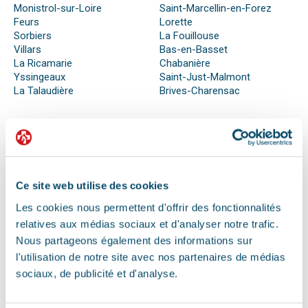
Monistrol-sur-Loire
Saint-Marcellin-en-Forez
Feurs
Lorette
Sorbiers
La Fouillouse
Villars
Bas-en-Basset
La Ricamarie
Chabanière
Yssingeaux
Saint-Just-Malmont
La Talaudière
Brives-Charensac
QUE FAIRE EN CAS D’URGENCE ?
Face à son animal souffrant, nous sommes nombreux à
Ce site web utilise des cookies
perdre nos moyens. En effet, s’il n’est pas possible de se
préparer totalement à ce type d’événement, certains gestes
Les cookies nous permettent d'offrir des fonctionnalités
peuvent être salvateurs.
relatives aux médias sociaux et d'analyser notre trafic.
Ainsi, le premier réflexe à avoir dans une telle situation est de
Nous partageons également des informations sur
contacter le vétérinaire de garde ou la clinique d’urgence
l'utilisation de notre site avec nos partenaires de médias
vétérinaire la plus proche de votre domicile. Il est important
sociaux, de publicité et d'analyse.
également de ne pas paniquer et de vous assurer de la
sécurité de votre animal pour ne pas empirer la situation.
Pour pouvoir détecter un mal-être chez son animal et décrire