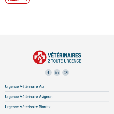
Facebook
LinkedIn
Instagram
page
page
page
Urgence Vétérinaire Aix
opens
opens
opens
in
in
in
Urgence Vétérinaire Avignon
new
new
new
Urgence Vétérinaire Biarritz
window
window
window