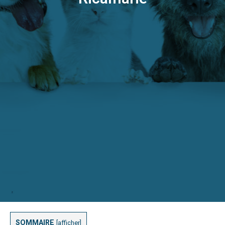
SOMMAIRE
[
afficher
]