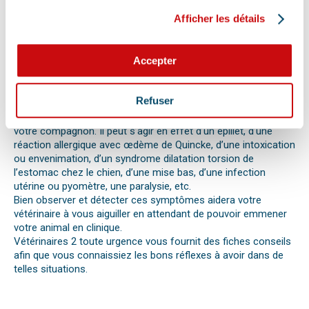
la situation à un professionnel, il faut faire attention aux
Afficher les détails
signaux. Tout comportement anormal ou abattement doit
vous alerter.
Les difficultés respiratoires, pertes de conscience, les
Accepter
vomissements, constipations ou diarrhées, une blessure, une
perte d’appétit soudaine sont autant de signes visibles que
votre chat, chien ou autre nouvel animal de compagnie ne va
Refuser
pas bien.
Différentes causes peuvent être à l’origine d’une urgence pour
votre compagnon. Il peut s’agir en effet d’un épillet, d’une
réaction allergique avec œdème de Quincke, d’une intoxication
ou envenimation, d’un syndrome dilatation torsion de
l’estomac chez le chien, d’une mise bas, d’une infection
utérine ou pyomètre, une paralysie, etc.
Bien observer et détecter ces symptômes aidera votre
vétérinaire à vous aiguiller en attendant de pouvoir emmener
votre animal en clinique.
Vétérinaires 2 toute urgence vous fournit des fiches conseils
afin que vous connaissiez les bons réflexes à avoir dans de
telles situations.