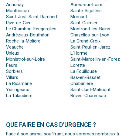
Annonay
Aurec-sur-Loire
Montbrison
Sainte-Sigolène
Saint-Just-Saint-Rambert
Mornant
Rive-de-Gier
Saint-Galmier
Le Chambon-Feugerolles
Montrond-les-Bains
Andrézieux-Bouthéon
Chazelles-sur-Lyon
Roche-la-Molière
La Grand-Croix
Veauche
Saint-Paul-en-Jarez
Unieux
L’Horme
Monistrol-sur-Loire
Saint-Marcellin-en-Forez
Feurs
Lorette
Sorbiers
La Fouillouse
Villars
Bas-en-Basset
La Ricamarie
Chabanière
Yssingeaux
Saint-Just-Malmont
La Talaudière
Brives-Charensac
QUE FAIRE EN CAS D’URGENCE ?
Face à son animal souffrant, nous sommes nombreux à