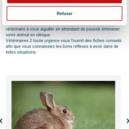
réaction allergique avec œdème de Quincke, d’une intoxication
ou envenimation, d’un syndrome dilatation torsion de
l’estomac chez le chien, d’une mise bas, d’une infection
Refuser
utérine ou pyomètre, une paralysie, etc.
Bien observer et détecter ces symptômes aidera votre
vétérinaire à vous aiguiller en attendant de pouvoir emmener
votre animal en clinique.
Vétérinaires 2 toute urgence vous fournit des fiches conseils
afin que vous connaissiez les bons réflexes à avoir dans de
telles situations.