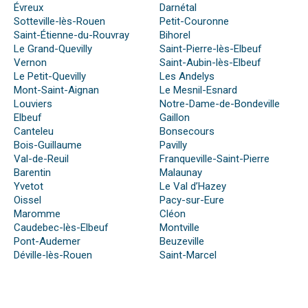
Évreux
Darnétal
Sotteville-lès-Rouen
Petit-Couronne
Saint-Étienne-du-Rouvray
Bihorel
Le Grand-Quevilly
Saint-Pierre-lès-Elbeuf
Vernon
Saint-Aubin-lès-Elbeuf
Le Petit-Quevilly
Les Andelys
Mont-Saint-Aignan
Le Mesnil-Esnard
Louviers
Notre-Dame-de-Bondeville
Elbeuf
Gaillon
Canteleu
Bonsecours
Bois-Guillaume
Pavilly
Val-de-Reuil
Franqueville-Saint-Pierre
Barentin
Malaunay
Yvetot
Le Val d’Hazey
Oissel
Pacy-sur-Eure
Maromme
Cléon
Caudebec-lès-Elbeuf
Montville
Pont-Audemer
Beuzeville
Déville-lès-Rouen
Saint-Marcel