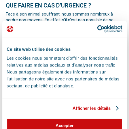
QUE FAIRE EN CAS D’URGENCE ?
Face à son animal souffrant, nous sommes nombreux à
perdre nos moyens. En effet, s’il n’est pas possible de se
préparer totalement à ce type d’événement, certains gestes
peuvent être salvateurs.
Ainsi, le premier réflexe à avoir dans une telle situation est de
contacter le vétérinaire de garde ou la clinique d’urgence
vétérinaire la plus proche de votre domicile. Il est important
Ce site web utilise des cookies
également de ne pas paniquer et de vous assurer de la
Les cookies nous permettent d'offrir des fonctionnalités
sécurité de votre animal pour ne pas empirer la situation.
relatives aux médias sociaux et d'analyser notre trafic.
Pour pouvoir détecter un mal-être chez son animal et décrire
la situation à un professionnel, il faut faire attention aux
Nous partageons également des informations sur
signaux. Tout comportement anormal ou abattement doit
l'utilisation de notre site avec nos partenaires de médias
vous alerter.
sociaux, de publicité et d'analyse.
Les difficultés respiratoires, pertes de conscience, les
vomissements, constipations ou diarrhées, une blessure, une
perte d’appétit soudaine sont autant de signes visibles que
votre chat, chien ou autre nouvel animal de compagnie ne va
Afficher les détails
pas bien.
Différentes causes peuvent être à l’origine d’une urgence pour
votre compagnon. Il peut s’agir en effet d’un épillet, d’une
Accepter