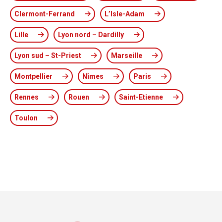
Clermont-Ferrand
L’Isle-Adam
Lille
Lyon nord – Dardilly
Lyon sud – St-Priest
Marseille
Montpellier
Nîmes
Paris
Rennes
Rouen
Saint-Etienne
Toulon