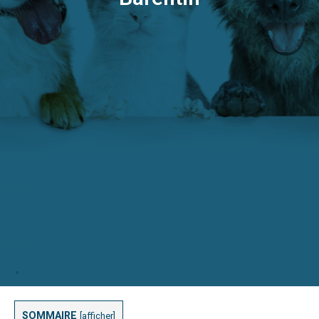
SOMMAIRE
[
afficher
]