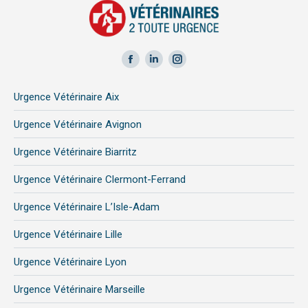
Facebook
LinkedIn
Instagram
page
page
page
Urgence Vétérinaire Aix
opens
opens
opens
in
in
in
Urgence Vétérinaire Avignon
new
new
new
Urgence Vétérinaire Biarritz
window
window
window
Urgence Vétérinaire Clermont-Ferrand
Urgence Vétérinaire L’Isle-Adam
Urgence Vétérinaire Lille
Urgence Vétérinaire Lyon
Urgence Vétérinaire Marseille