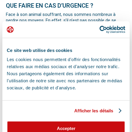
QUE FAIRE EN CAS D’URGENCE ?
Face à son animal souffrant, nous sommes nombreux à
perdre nos moyens. En effet, s’il n’est pas possible de se
préparer totalement à ce type d’événement, certains gestes
peuvent être salvateurs.
Ainsi, le premier réflexe à avoir dans une telle situation est de
contacter le vétérinaire de garde ou la clinique d’urgence
vétérinaire la plus proche de votre domicile. Il est important
Ce site web utilise des cookies
également de ne pas paniquer et de vous assurer de la
Les cookies nous permettent d'offrir des fonctionnalités
sécurité de votre animal pour ne pas empirer la situation.
relatives aux médias sociaux et d'analyser notre trafic.
Pour pouvoir détecter un mal-être chez son animal et décrire
la situation à un professionnel, il faut faire attention aux
Nous partageons également des informations sur
signaux. Tout comportement anormal ou abattement doit
l'utilisation de notre site avec nos partenaires de médias
vous alerter.
sociaux, de publicité et d'analyse.
Les difficultés respiratoires, pertes de conscience, les
vomissements, constipations ou diarrhées, une blessure, une
perte d’appétit soudaine sont autant de signes visibles que
votre chat, chien ou autre nouvel animal de compagnie ne va
Afficher les détails
pas bien.
Différentes causes peuvent être à l’origine d’une urgence pour
votre compagnon. Il peut s’agir en effet d’un épillet, d’une
Accepter