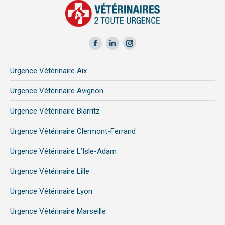
Facebook
LinkedIn
Instagram
page
page
page
Urgence Vétérinaire Aix
opens
opens
opens
in
in
in
Urgence Vétérinaire Avignon
new
new
new
Urgence Vétérinaire Biarritz
window
window
window
Urgence Vétérinaire Clermont-Ferrand
Urgence Vétérinaire L’Isle-Adam
Urgence Vétérinaire Lille
Urgence Vétérinaire Lyon
Urgence Vétérinaire Marseille