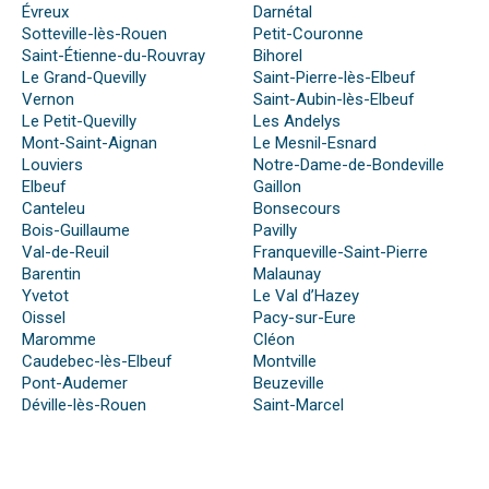
Évreux
Darnétal
Sotteville-lès-Rouen
Petit-Couronne
Saint-Étienne-du-Rouvray
Bihorel
Le Grand-Quevilly
Saint-Pierre-lès-Elbeuf
Vernon
Saint-Aubin-lès-Elbeuf
Le Petit-Quevilly
Les Andelys
Mont-Saint-Aignan
Le Mesnil-Esnard
Louviers
Notre-Dame-de-Bondeville
Elbeuf
Gaillon
Canteleu
Bonsecours
Bois-Guillaume
Pavilly
Val-de-Reuil
Franqueville-Saint-Pierre
Barentin
Malaunay
Yvetot
Le Val d’Hazey
Oissel
Pacy-sur-Eure
Maromme
Cléon
Caudebec-lès-Elbeuf
Montville
Pont-Audemer
Beuzeville
Déville-lès-Rouen
Saint-Marcel