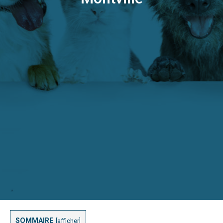
SOMMAIRE
[
afficher
]