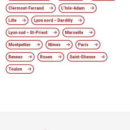
Clermont-Ferrand
L’Isle-Adam
Lille
Lyon nord – Dardilly
Lyon sud – St-Priest
Marseille
Montpellier
Nîmes
Paris
Rennes
Rouen
Saint-Etienne
Toulon