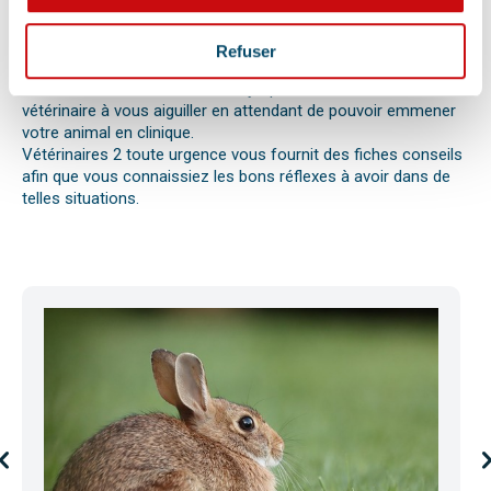
réaction allergique avec œdème de Quincke, d’une intoxication
ou envenimation, d’un syndrome dilatation torsion de
l’estomac chez le chien, d’une mise bas, d’une infection
Refuser
utérine ou pyomètre, une paralysie, etc.
Bien observer et détecter ces symptômes aidera votre
vétérinaire à vous aiguiller en attendant de pouvoir emmener
votre animal en clinique.
Vétérinaires 2 toute urgence vous fournit des fiches conseils
afin que vous connaissiez les bons réflexes à avoir dans de
telles situations.