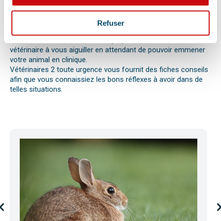
réaction allergique avec œdème de Quincke, d’une intoxication
ou envenimation, d’un syndrome dilatation torsion de
l’estomac chez le chien, d’une mise bas, d’une infection
Refuser
utérine ou pyomètre, une paralysie, etc.
Bien observer et détecter ces symptômes aidera votre
vétérinaire à vous aiguiller en attendant de pouvoir emmener
votre animal en clinique.
Vétérinaires 2 toute urgence vous fournit des fiches conseils
afin que vous connaissiez les bons réflexes à avoir dans de
telles situations.