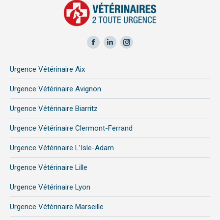
Facebook
LinkedIn
Instagram
page
page
page
Urgence Vétérinaire Aix
opens
opens
opens
in
in
in
Urgence Vétérinaire Avignon
new
new
new
Urgence Vétérinaire Biarritz
window
window
window
Urgence Vétérinaire Clermont-Ferrand
Urgence Vétérinaire L’Isle-Adam
Urgence Vétérinaire Lille
Urgence Vétérinaire Lyon
Urgence Vétérinaire Marseille