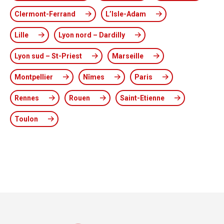
Clermont-Ferrand
L’Isle-Adam
Lille
Lyon nord – Dardilly
Lyon sud – St-Priest
Marseille
Montpellier
Nîmes
Paris
Rennes
Rouen
Saint-Etienne
Toulon