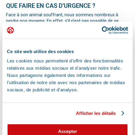
QUE FAIRE EN CAS D’URGENCE ?
Face à son animal souffrant, nous sommes nombreux à
perdre nos moyens. En effet, s’il n’est pas possible de se
préparer totalement à ce type d’événement, certains gestes
peuvent être salvateurs.
Ainsi, le premier réflexe à avoir dans une telle situation est de
contacter le vétérinaire de garde ou la clinique d’urgence
vétérinaire la plus proche de votre domicile. Il est important
Ce site web utilise des cookies
également de ne pas paniquer et de vous assurer de la
Les cookies nous permettent d'offrir des fonctionnalités
sécurité de votre animal pour ne pas empirer la situation.
relatives aux médias sociaux et d'analyser notre trafic.
Pour pouvoir détecter un mal-être chez son animal et décrire
la situation à un professionnel, il faut faire attention aux
Nous partageons également des informations sur
signaux. Tout comportement anormal ou abattement doit
l'utilisation de notre site avec nos partenaires de médias
vous alerter.
sociaux, de publicité et d'analyse.
Les difficultés respiratoires, pertes de conscience, les
vomissements, constipations ou diarrhées, une blessure, une
perte d’appétit soudaine sont autant de signes visibles que
votre chat, chien ou autre nouvel animal de compagnie ne va
Afficher les détails
pas bien.
Différentes causes peuvent être à l’origine d’une urgence pour
votre compagnon. Il peut s’agir en effet d’un épillet, d’une
Accepter