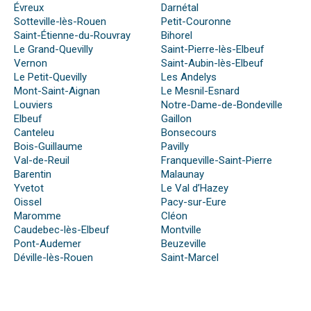
Évreux
Darnétal
Sotteville-lès-Rouen
Petit-Couronne
Saint-Étienne-du-Rouvray
Bihorel
Le Grand-Quevilly
Saint-Pierre-lès-Elbeuf
Vernon
Saint-Aubin-lès-Elbeuf
Le Petit-Quevilly
Les Andelys
Mont-Saint-Aignan
Le Mesnil-Esnard
Louviers
Notre-Dame-de-Bondeville
Elbeuf
Gaillon
Canteleu
Bonsecours
Bois-Guillaume
Pavilly
Val-de-Reuil
Franqueville-Saint-Pierre
Barentin
Malaunay
Yvetot
Le Val d’Hazey
Oissel
Pacy-sur-Eure
Maromme
Cléon
Caudebec-lès-Elbeuf
Montville
Pont-Audemer
Beuzeville
Déville-lès-Rouen
Saint-Marcel