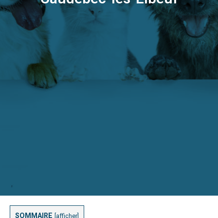
SOMMAIRE
[
afficher
]