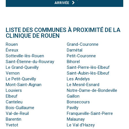
ARRIVÉE
LISTE DES COMMUNES À PROXIMITÉ DE LA
CLINIQUE DE ROUEN
Rouen
Grand-Couronne
Évreux
Darnétal
Sotteville-lès-Rouen
Petit-Couronne
Saint-Étienne-du-Rouvray
Bihorel
Le Grand-Quevilly
Saint-Pierre-lès-Elbeuf
Vernon
Saint-Aubin-lès-Elbeuf
Le Petit-Quevilly
Les Andelys
Mont-Saint-Aignan
Le Mesnil-Esnard
Louviers
Notre-Dame-de-Bondeville
Elbeuf
Gaillon
Canteleu
Bonsecours
Bois-Guillaume
Pavilly
Val-de-Reuil
Franqueville-Saint-Pierre
Barentin
Malaunay
Yvetot
Le Val d’Hazey