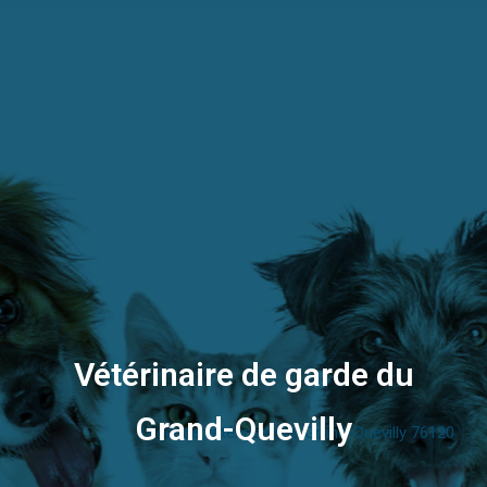
Vétérinaire de garde du
Grand-Quevilly
Urgence vétérinaire Le Grand-Quevilly 76120
Vous êtes ici :