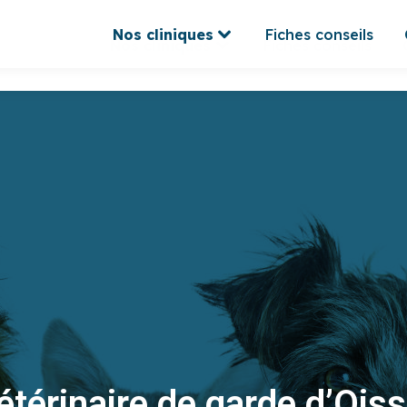
Nos cliniques
Fiches conseils
Nos cliniques
Fiches conseils
étérinaire de garde d’Oiss