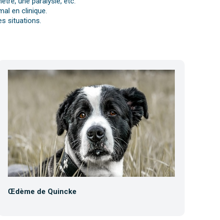
tre, une paralysie, etc.
al en clinique.
s situations.
Œdème de Quincke
Co