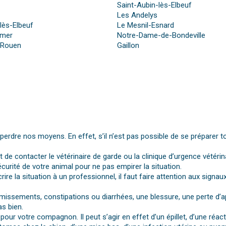
Saint-Aubin-lès-Elbeuf
Les Andelys
lès-Elbeuf
Le Mesnil-Esnard
emer
Notre-Dame-de-Bondeville
s-Rouen
Gaillon
dre nos moyens. En effet, s’il n’est pas possible de se préparer t
st de contacter le vétérinaire de garde ou la clinique d’urgence vétérin
urité de votre animal pour ne pas empirer la situation.
rire la situation à un professionnel, il faut faire attention aux si
vomissements, constipations ou diarrhées, une blessure, une perte d’a
s bien.
pour votre compagnon. Il peut s’agir en effet d’un épillet, d’une réa