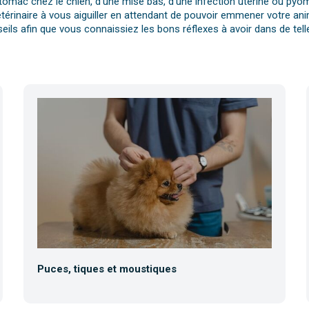
tomac chez le chien, d’une mise bas, d’une infection utérine ou pyomè
érinaire à vous aiguiller en attendant de pouvoir emmener votre anim
eils afin que vous connaissiez les bons réflexes à avoir dans de telle
Puces, tiques et moustiques