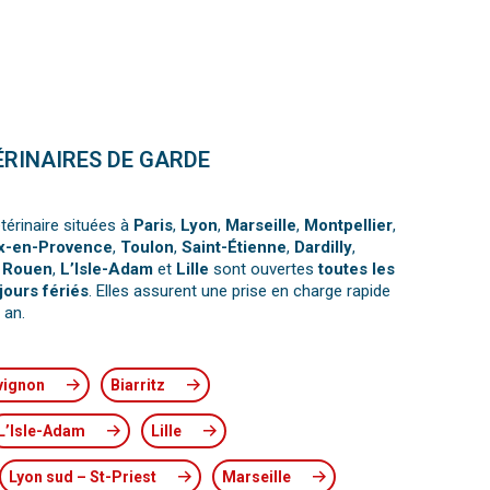
ÉRINAIRES DE GARDE
térinaire situées à
Paris
,
Lyon
,
Marseille
,
Montpellier
,
x-en-Provence
,
Toulon
,
Saint-Étienne
,
Dardilly
,
,
Rouen
,
L’Isle-Adam
et
Lille
sont ouvertes
toutes les
jours fériés
. Elles assurent une prise en charge rapide
 an.
vignon
Biarritz
L’Isle-Adam
Lille
Lyon sud – St-Priest
Marseille