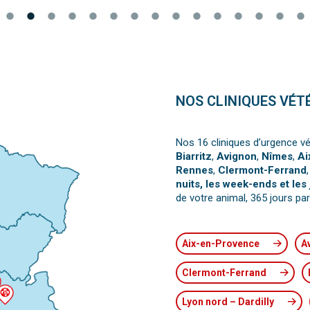
NOS CLINIQUES VÉT
Nos 16 cliniques d’urgence vé
Biarritz
,
Avignon
,
Nîmes
,
Ai
Rennes
,
Clermont-Ferrand
nuits, les week-ends et les 
de votre animal, 365 jours par
Aix-en-Provence
A
Clermont-Ferrand
Lyon nord – Dardilly