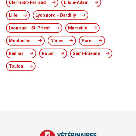
Clermont-Ferrand
L’Isle-Adam
Lille
Lyon nord – Dardilly
Lyon sud – St-Priest
Marseille
Montpellier
Nîmes
Paris
Rennes
Rouen
Saint-Etienne
Toulon