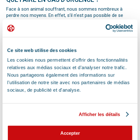
Face à son animal souffrant, nous sommes nombreux à
perdre nos moyens. En effet, s’il n’est pas possible de se
préparer totalement à ce type d’événement, certains gestes
peuvent être salvateurs.
Ainsi, le premier réflexe à avoir dans une telle situation est de
contacter le vétérinaire de garde ou la clinique d’urgence
vétérinaire la plus proche de votre domicile. Il est important
Ce site web utilise des cookies
également de ne pas paniquer et de vous assurer de la
sécurité de votre animal pour ne pas empirer la situation.
Les cookies nous permettent d'offrir des fonctionnalités
Pour pouvoir détecter un mal-être chez son animal et décrire
relatives aux médias sociaux et d'analyser notre trafic.
la situation à un professionnel, il faut faire attention aux
Nous partageons également des informations sur
signaux. Tout comportement anormal ou abattement doit
l'utilisation de notre site avec nos partenaires de médias
vous alerter.
sociaux, de publicité et d'analyse.
Les difficultés respiratoires, pertes de conscience, les
vomissements, constipations ou diarrhées, une blessure, une
perte d’appétit soudaine sont autant de signes visibles que
votre chat, chien ou autre nouvel animal de compagnie ne va
Afficher les détails
pas bien.
Différentes causes peuvent être à l’origine d’une urgence pour
votre compagnon. Il peut s’agir en effet d’un épillet, d’une
Accepter
réaction allergique avec œdème de Quincke, d’une intoxication