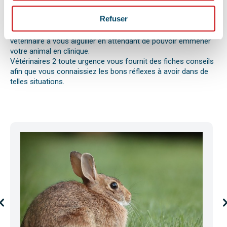
ou envenimation, d’un syndrome dilatation torsion de
l’estomac chez le chien, d’une mise bas, d’une infection
Refuser
utérine ou pyomètre, une paralysie, etc.
Bien observer et détecter ces symptômes aidera votre
vétérinaire à vous aiguiller en attendant de pouvoir emmener
votre animal en clinique.
Vétérinaires 2 toute urgence vous fournit des fiches conseils
afin que vous connaissiez les bons réflexes à avoir dans de
telles situations.