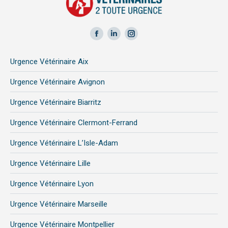
Facebook
LinkedIn
Instagram
page
page
page
Urgence Vétérinaire Aix
opens
opens
opens
in
in
in
Urgence Vétérinaire Avignon
new
new
new
Urgence Vétérinaire Biarritz
window
window
window
Urgence Vétérinaire Clermont-Ferrand
Urgence Vétérinaire L’Isle-Adam
Urgence Vétérinaire Lille
Urgence Vétérinaire Lyon
Urgence Vétérinaire Marseille
Urgence Vétérinaire Montpellier