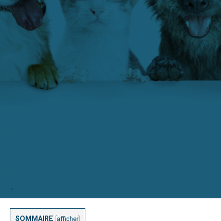
SOMMAIRE
[
afficher
]