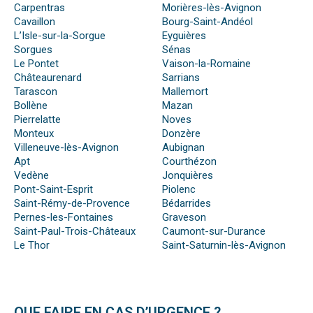
Carpentras
Morières-lès-Avignon
Cavaillon
Bourg-Saint-Andéol
L’Isle-sur-la-Sorgue
Eyguières
Sorgues
Sénas
Le Pontet
Vaison-la-Romaine
Châteaurenard
Sarrians
Tarascon
Mallemort
Bollène
Mazan
Pierrelatte
Noves
Monteux
Donzère
Villeneuve-lès-Avignon
Aubignan
Apt
Courthézon
Vedène
Jonquières
Pont-Saint-Esprit
Piolenc
Saint-Rémy-de-Provence
Bédarrides
Pernes-les-Fontaines
Graveson
Saint-Paul-Trois-Châteaux
Caumont-sur-Durance
Le Thor
Saint-Saturnin-lès-Avignon
QUE FAIRE EN CAS D’URGENCE ?