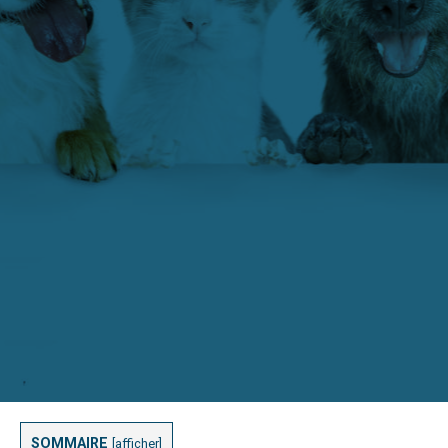
SOMMAIRE
[
afficher
]