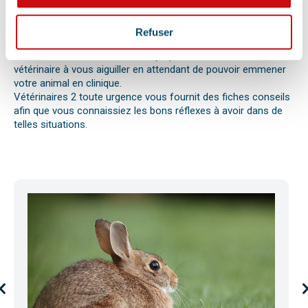
réaction allergique avec œdème de Quincke, d’une intoxication
ou envenimation, d’un syndrome dilatation torsion de
l’estomac chez le chien, d’une mise bas, d’une infection
Refuser
utérine ou pyomètre, une paralysie, etc.
Bien observer et détecter ces symptômes aidera votre
vétérinaire à vous aiguiller en attendant de pouvoir emmener
votre animal en clinique.
Vétérinaires 2 toute urgence vous fournit des fiches conseils
afin que vous connaissiez les bons réflexes à avoir dans de
telles situations.