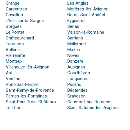
Orange
Les Angles
Carpentras
Morières-lès-Avignon
Cavaillon
Bourg-Saint-Andéol
L’Isle-sur-la-Sorgue
Eyguières
Sorgues
Sénas
Le Pontet
Vaison-la-Romaine
Châteaurenard
Sarrians
Tarascon
Mallemort
Bollène
Mazan
Pierrelatte
Noves
Monteux
Donzère
Villeneuve-lès-Avignon
Aubignan
Apt
Courthézon
Vedène
Jonquières
Pont-Saint-Esprit
Piolenc
Saint-Rémy-de-Provence
Bédarrides
Pernes-les-Fontaines
Graveson
Saint-Paul-Trois-Châteaux
Caumont-sur-Durance
Le Thor
Saint-Saturnin-lès-Avignon