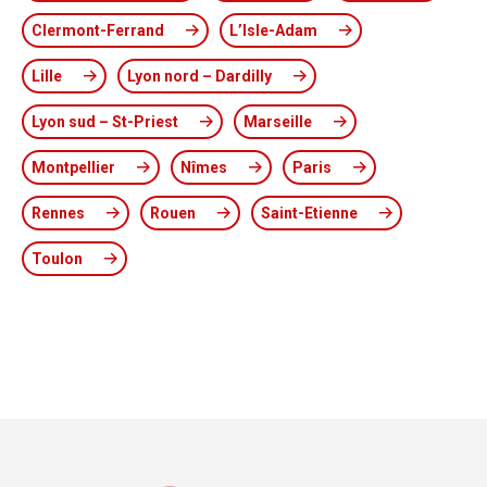
Clermont-Ferrand
L’Isle-Adam
Lille
Lyon nord – Dardilly
Lyon sud – St-Priest
Marseille
Montpellier
Nîmes
Paris
Rennes
Rouen
Saint-Etienne
Toulon