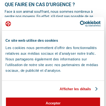
QUE FAIRE EN CAS D’URGENCE ?
Face à son animal souffrant, nous sommes nombreux à
perdre nos moyens. En effet, s’il n’est pas possible de se
préparer totalement à ce type d’événement, certains gestes
peuvent être salvateurs.
Ainsi, le premier réflexe à avoir dans une telle situation est de
contacter le vétérinaire de garde ou la clinique d’urgence
vétérinaire la plus proche de votre domicile. Il est important
Ce site web utilise des cookies
également de ne pas paniquer et de vous assurer de la
Les cookies nous permettent d'offrir des fonctionnalités
sécurité de votre animal pour ne pas empirer la situation.
relatives aux médias sociaux et d'analyser notre trafic.
Pour pouvoir détecter un mal-être chez son animal et décrire
la situation à un professionnel, il faut faire attention aux
Nous partageons également des informations sur
signaux. Tout comportement anormal ou abattement doit
l'utilisation de notre site avec nos partenaires de médias
vous alerter.
sociaux, de publicité et d'analyse.
Les difficultés respiratoires, pertes de conscience, les
vomissements, constipations ou diarrhées, une blessure, une
perte d’appétit soudaine sont autant de signes visibles que
votre chat, chien ou autre nouvel animal de compagnie ne va
Afficher les détails
pas bien.
Différentes causes peuvent être à l’origine d’une urgence pour
votre compagnon. Il peut s’agir en effet d’un épillet, d’une
Accepter