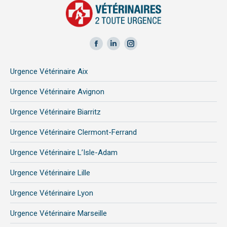
Facebook
LinkedIn
Instagram
page
page
page
Urgence Vétérinaire Aix
opens
opens
opens
in
in
in
Urgence Vétérinaire Avignon
new
new
new
Urgence Vétérinaire Biarritz
window
window
window
Urgence Vétérinaire Clermont-Ferrand
Urgence Vétérinaire L’Isle-Adam
Urgence Vétérinaire Lille
Urgence Vétérinaire Lyon
Urgence Vétérinaire Marseille