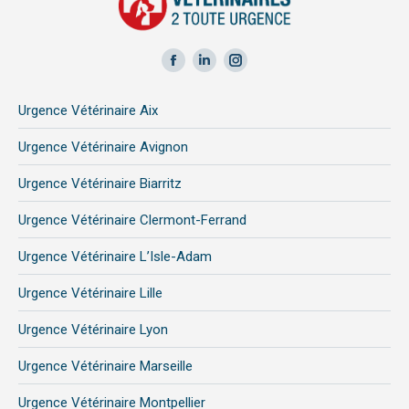
Facebook
LinkedIn
Instagram
page
page
page
Urgence Vétérinaire Aix
opens
opens
opens
in
in
in
Urgence Vétérinaire Avignon
new
new
new
Urgence Vétérinaire Biarritz
window
window
window
Urgence Vétérinaire Clermont-Ferrand
Urgence Vétérinaire L’Isle-Adam
Urgence Vétérinaire Lille
Urgence Vétérinaire Lyon
Urgence Vétérinaire Marseille
Urgence Vétérinaire Montpellier