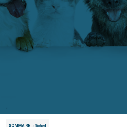
SOMMAIRE
[
afficher
]