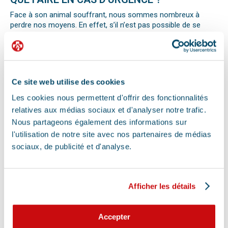
Face à son animal souffrant, nous sommes nombreux à
perdre nos moyens. En effet, s’il n’est pas possible de se
préparer totalement à ce type d’événement, certains gestes
peuvent être salvateurs.
Ainsi, le premier réflexe à avoir dans une telle situation est de
contacter le vétérinaire de garde ou la clinique d’urgence
vétérinaire la plus proche de votre domicile. Il est important
Ce site web utilise des cookies
également de ne pas paniquer et de vous assurer de la
sécurité de votre animal pour ne pas empirer la situation.
Les cookies nous permettent d'offrir des fonctionnalités
Pour pouvoir détecter un mal-être chez son animal et décrire
relatives aux médias sociaux et d'analyser notre trafic.
la situation à un professionnel, il faut faire attention aux
Nous partageons également des informations sur
signaux. Tout comportement anormal ou abattement doit
l'utilisation de notre site avec nos partenaires de médias
vous alerter.
sociaux, de publicité et d'analyse.
Les difficultés respiratoires, pertes de conscience, les
vomissements, constipations ou diarrhées, une blessure, une
perte d’appétit soudaine sont autant de signes visibles que
votre chat, chien ou autre nouvel animal de compagnie ne va
Afficher les détails
pas bien.
Différentes causes peuvent être à l’origine d’une urgence pour
votre compagnon. Il peut s’agir en effet d’un épillet, d’une
Accepter
réaction allergique avec œdème de Quincke, d’une intoxication