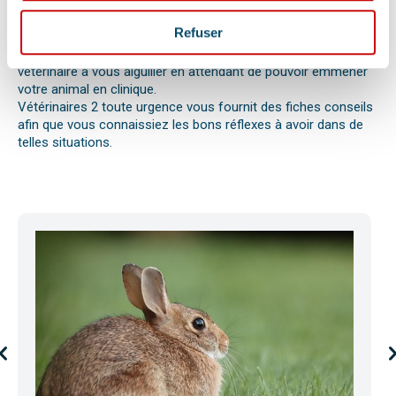
ou envenimation, d’un syndrome dilatation torsion de
l’estomac chez le chien, d’une mise bas, d’une infection
Refuser
utérine ou pyomètre, une paralysie, etc.
Bien observer et détecter ces symptômes aidera votre
vétérinaire à vous aiguiller en attendant de pouvoir emmener
votre animal en clinique.
Vétérinaires 2 toute urgence vous fournit des fiches conseils
afin que vous connaissiez les bons réflexes à avoir dans de
telles situations.