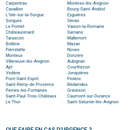
Carpentras
Morières-lès-Avignon
Cavaillon
Bourg-Saint-Andéol
L’Isle-sur-la-Sorgue
Eyguières
Sorgues
Sénas
Le Pontet
Vaison-la-Romaine
Châteaurenard
Sarrians
Tarascon
Mallemort
Bollène
Mazan
Pierrelatte
Noves
Monteux
Donzère
Villeneuve-lès-Avignon
Aubignan
Apt
Courthézon
Vedène
Jonquières
Pont-Saint-Esprit
Piolenc
Saint-Rémy-de-Provence
Bédarrides
Pernes-les-Fontaines
Graveson
Saint-Paul-Trois-Châteaux
Caumont-sur-Durance
Le Thor
Saint-Saturnin-lès-Avignon
QUE FAIRE EN CAS D’URGENCE ?