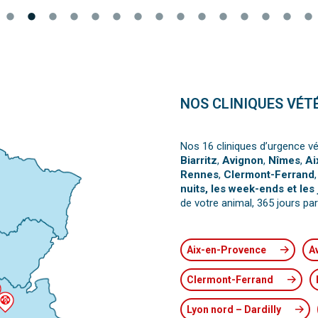
NOS CLINIQUES VÉT
Nos 16 cliniques d’urgence vé
Biarritz
,
Avignon
,
Nîmes
,
Ai
Rennes
,
Clermont-Ferrand
nuits, les week-ends et les 
de votre animal, 365 jours par
Aix-en-Provence
A
Clermont-Ferrand
Lyon nord – Dardilly