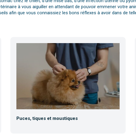
tomac chez le chien, d’une mise bas, d’une infection utérine ou pyomè
érinaire à vous aiguiller en attendant de pouvoir emmener votre anim
eils afin que vous connaissiez les bons réflexes à avoir dans de telle
Puces, tiques et moustiques