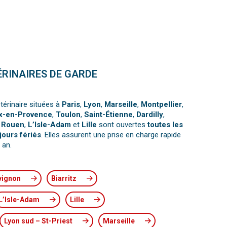
ÉRINAIRES DE GARDE
térinaire situées à
Paris
,
Lyon
,
Marseille
,
Montpellier
,
x-en-Provence
,
Toulon
,
Saint-Étienne
,
Dardilly
,
,
Rouen
,
L’Isle-Adam
et
Lille
sont ouvertes
toutes les
jours fériés
. Elles assurent une prise en charge rapide
 an.
vignon
Biarritz
L’Isle-Adam
Lille
Lyon sud – St-Priest
Marseille