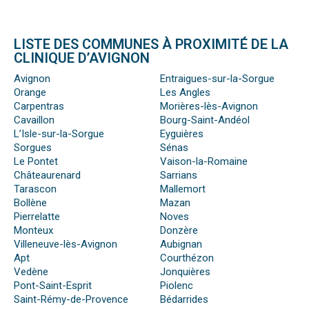
LISTE DES COMMUNES À PROXIMITÉ DE LA
CLINIQUE D’AVIGNON
Avignon
Entraigues-sur-la-Sorgue
Orange
Les Angles
Carpentras
Morières-lès-Avignon
Cavaillon
Bourg-Saint-Andéol
L’Isle-sur-la-Sorgue
Eyguières
Sorgues
Sénas
Le Pontet
Vaison-la-Romaine
Châteaurenard
Sarrians
Tarascon
Mallemort
Bollène
Mazan
Pierrelatte
Noves
Monteux
Donzère
Villeneuve-lès-Avignon
Aubignan
Apt
Courthézon
Vedène
Jonquières
Pont-Saint-Esprit
Piolenc
Saint-Rémy-de-Provence
Bédarrides